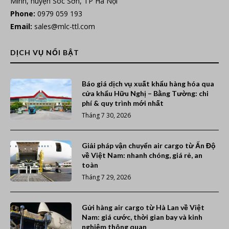
Minh, huyện Sóc Sơn, TP Hà Nội
Phone:
0979 059 193
Email:
sales@mlc-ttl.com
DỊCH VỤ NỔI BẬT
Báo giá dịch vụ xuất khẩu hàng hóa qua
cửa khẩu Hữu Nghị – Bằng Tường: chi
phí & quy trình mới nhất
Tháng 7 30, 2026
Giải pháp vận chuyển air cargo từ Ấn Độ
về Việt Nam: nhanh chóng, giá rẻ, an
toàn
Tháng 7 29, 2026
Gửi hàng air cargo từ Hà Lan về Việt
Nam: giá cước, thời gian bay và kinh
nghiệm thông quan