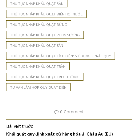
THỦ TỤC NHẬP KHẨU QUẠT BÀN
THỦ TỤC NHẬP KHẨU QUẠT ĐIỆN HƠI NƯỚC
THỦ TỤC NHẬP KHẨU QUẠT ĐỨNG
THỦ TỤC NHẬP KHẨU QUẠT PHUN SƯƠNG
THỦ TỤC NHẬP KHẨU QUẠT SÀN
THỦ TỤC NHẬP KHẨU QUẠT TÍCH ĐIỆN: SỬ DỤNG PIN/ẮC QUY
THỦ TỤC NHẬP KHẨU QUẠT TRẦN
THỦ TỤC NHẬP KHẨU QUẠT TREO TƯỜNG
TƯ VẤN LÀM HỢP QUY QUẠT ĐIỆN
0 Comment
Bài viết trước
Khái quát quy định xuất xứ hàng hóa đi Châu Âu (EU)