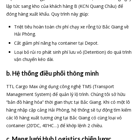
lập tức sang kho của khách hàng B (KCN Quang Châu) để
đóng hàng xuất khẩu. Quy trình này giúp:
Triệt tiêu hoàn toàn chi phí chạy xe rỗng từ Bắc Giang về
Hải Phòng.
Cắt giảm phí nâng hạ container tại Depot.
Loại bỏ rủi ro phát sinh phí lưu vỏ (Detention) do quá trình
vận chuyển kéo dài.
b. Hệ thống điều phối thông minh
TTL Cargo Max ứng dụng công nghệ TMS (Transport
Management System) để quản lý lộ trình. Chúng tôi sở hữu
“bản đồ hàng hóa” thời gian thực tại Bắc Giang. Khi có một lô
hàng nhập cập cảng Hải Phòng, hệ thống sẽ tự động tìm kiếm
các lô hàng xuất tương ứng tại Bắc Giang có cùng loại vỏ
container (20’DC, 40’HC…) để khớp lệnh 2 chiều.
c. Mạng lưới Hub Logistics chiến lược