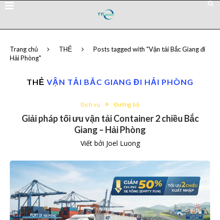
Trang chủ
THẺ
Posts tagged with "Vận tải Bắc Giang đi
Hải Phòng"
THẺ
VẬN TẢI BẮC GIANG ĐI HẢI PHÒNG
Dịch vụ
Đường bộ
Giải pháp tối ưu vận tải Container 2 chiều Bắc
Giang – Hải Phòng
Viết bởi
Joel Luong