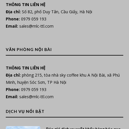
THÔNG TIN LIÊN HỆ
Địa chỉ:
Số 82, phố Duy Tân, Cầu Giấy, Hà Nội
Phone:
0979 059 193
Email:
sales@mlc-ttl.com
VĂN PHÒNG NỘI BÀI
THÔNG TIN LIÊN HỆ
Địa chỉ:
phòng 215, tòa nhà sky coffee khu A Nội Bài, xã Phú
Minh, huyện Sóc Sơn, TP Hà Nội
Phone:
0979 059 193
Email:
sales@mlc-ttl.com
DỊCH VỤ NỔI BẬT
Báo giá dịch vụ xuất khẩu hàng hóa qua