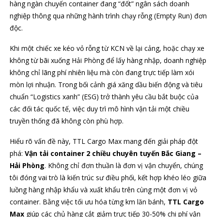
hàng ngàn chuyến container đang “đốt” ngân sách doanh
nghiệp thông qua những hành trình chạy rỗng (Empty Run) đơn
độc.
Khi một chiếc xe kéo vỏ rỗng từ KCN về lại cảng, hoặc chạy xe
không từ bãi xuống Hải Phòng để lấy hàng nhập, doanh nghiệp
không chỉ lãng phí nhiên liệu mà còn đang trực tiếp làm xói
mòn lợi nhuận. Trong bối cảnh giá xăng dầu biến động và tiêu
chuẩn “Logistics xanh” (ESG) trở thành yêu cầu bắt buộc của
các đối tác quốc tế, việc duy trì mô hình vận tải một chiều
truyền thống đã không còn phù hợp.
Hiểu rõ vấn đề này, TTL Cargo Max mang đến giải pháp đột
phá:
Vận tải container 2 chiều chuyên tuyến Bắc Giang –
Hải Phòng
. Không chỉ đơn thuần là đơn vị vận chuyển, chúng
tôi đóng vai trò là kiến trúc sư điều phối, kết hợp khéo léo giữa
luồng hàng nhập khẩu và xuất khẩu trên cùng một đơn vị vỏ
container. Bằng việc tối ưu hóa từng km lăn bánh,
TTL Cargo
Max
giúp các chủ hàng cắt giảm trực tiếp 30-50% chi phí vận