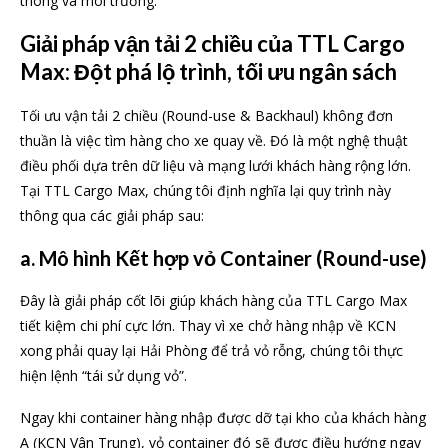
thông và môi trường.
Giải pháp vận tải 2 chiều của TTL Cargo
Max: Đột phá lộ trình, tối ưu ngân sách
Tối ưu vận tải 2 chiều (Round-use & Backhaul) không đơn
thuần là việc tìm hàng cho xe quay về. Đó là một nghệ thuật
điều phối dựa trên dữ liệu và mạng lưới khách hàng rộng lớn.
Tại TTL Cargo Max, chúng tôi định nghĩa lại quy trình này
thông qua các giải pháp sau:
a. Mô hình Kết hợp vỏ Container (Round-use)
Đây là giải pháp cốt lõi giúp khách hàng của TTL Cargo Max
tiết kiệm chi phí cực lớn. Thay vì xe chở hàng nhập về KCN
xong phải quay lại Hải Phòng để trả vỏ rỗng, chúng tôi thực
hiện lệnh “tái sử dụng vỏ”.
Ngay khi container hàng nhập được dỡ tại kho của khách hàng
A (KCN Vân Trung), vỏ container đó sẽ được điều hướng ngay