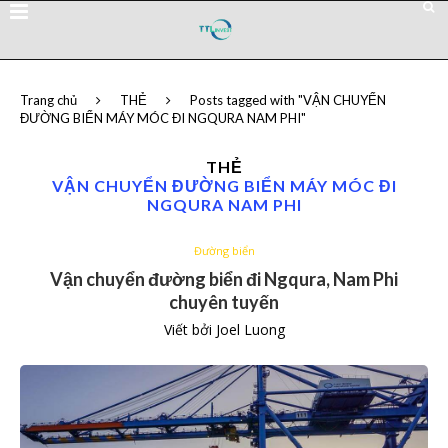
Trang chủ
THẺ
Posts tagged with "VẬN CHUYỂN
ĐƯỜNG BIỂN MÁY MÓC ĐI NGQURA NAM PHI"
THẺ
VẬN CHUYỂN ĐƯỜNG BIỂN MÁY MÓC ĐI
NGQURA NAM PHI
Đường biển
Vận chuyển đường biển đi Ngqura, Nam Phi
chuyên tuyến
Viết bởi
Joel Luong