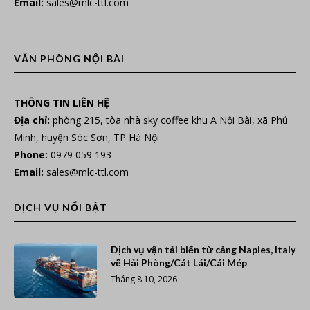
Email:
sales@mlc-ttl.com
VĂN PHÒNG NỘI BÀI
THÔNG TIN LIÊN HỆ
Địa chỉ:
phòng 215, tòa nhà sky coffee khu A Nội Bài, xã Phú
Minh, huyện Sóc Sơn, TP Hà Nội
Phone:
0979 059 193
Email:
sales@mlc-ttl.com
DỊCH VỤ NỔI BẬT
Dịch vụ vận tải biển từ cảng Naples, Italy
về Hải Phòng/Cát Lái/Cái Mép
Tháng 8 10, 2026