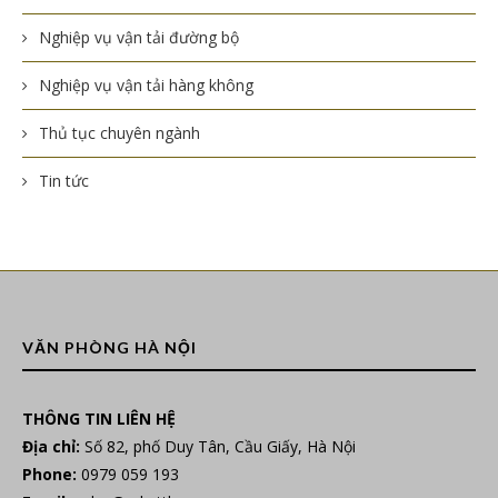
Nghiệp vụ vận tải đường bộ
Nghiệp vụ vận tải hàng không
Thủ tục chuyên ngành
Tin tức
VĂN PHÒNG HÀ NỘI
THÔNG TIN LIÊN HỆ
Địa chỉ:
Số 82, phố Duy Tân, Cầu Giấy, Hà Nội
Phone:
0979 059 193