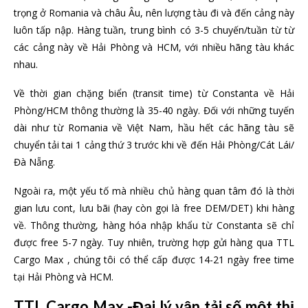
trọng ở Romania và châu Âu, nên lượng tàu đi và đến cảng này
luôn tấp nập. Hàng tuần, trung bình có 3-5 chuyến/tuần từ từ
các cảng này về Hải Phòng và HCM, với nhiều hãng tàu khác
nhau.
Về thời gian chặng biển (transit time) từ Constanta về Hải
Phòng/HCM thông thường là 35-40 ngày. Đối với những tuyến
dài như từ Romania về Việt Nam, hầu hết các hãng tàu sẽ
chuyển tải tai 1 cảng thứ 3 trước khi về đến Hải Phòng/Cát Lái/
Đà Nẵng.
Ngoài ra, một yếu tố mà nhiều chủ hàng quan tâm đó là thời
gian lưu cont, lưu bãi (hay còn gọi là free DEM/DET) khi hàng
về. Thông thường, hàng hóa nhập khẩu từ Constanta sẽ chỉ
được free 5-7 ngày. Tuy nhiên, trường hợp gửi hàng qua TTL
Cargo Max , chúng tôi có thể cấp được 14-21 ngày free time
tại Hải Phòng và HCM.
TTL Cargo Max -Đại lý vận tải số một thị