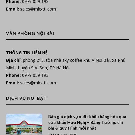
Phone:
0979 059 193
Email:
sales@mlc-ttl.com
VĂN PHÒNG NỘI BÀI
THÔNG TIN LIÊN HỆ
Địa chỉ:
phòng 215, tòa nhà sky coffee khu A Nội Bài, xã Phú
Minh, huyện Sóc Sơn, TP Hà Nội
Phone:
0979 059 193
Email:
sales@mlc-ttl.com
DỊCH VỤ NỔI BẬT
Báo giá dịch vụ xuất khẩu hàng hóa qua
cửa khẩu Hữu Nghị – Bằng Tường: chi
phí & quy trình mới nhất