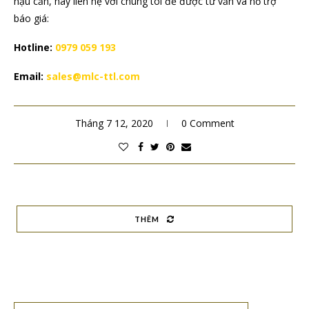
hậu cần, hãy liên hệ với chúng tôi để được tư vấn và hỗ trợ
báo giá:
Hotline:
0979 059 193
Email:
sales@mlc-ttl.com
Tháng 7 12, 2020
0 Comment
THÊM