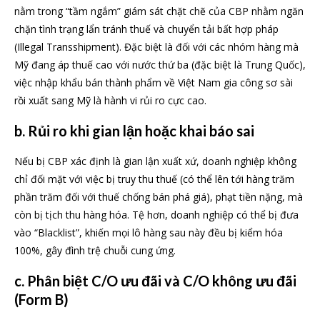
nằm trong “tầm ngắm” giám sát chặt chẽ của CBP nhằm ngăn
chặn tình trạng lẩn tránh thuế và chuyển tải bất hợp pháp
(Illegal Transshipment). Đặc biệt là đối với các nhóm hàng mà
Mỹ đang áp thuế cao với nước thứ ba (đặc biệt là Trung Quốc),
việc nhập khẩu bán thành phẩm về Việt Nam gia công sơ sài
rồi xuất sang Mỹ là hành vi rủi ro cực cao.
b. Rủi ro khi gian lận hoặc khai báo sai
Nếu bị CBP xác định là gian lận xuất xứ, doanh nghiệp không
chỉ đối mặt với việc bị truy thu thuế (có thể lên tới hàng trăm
phần trăm đối với thuế chống bán phá giá), phạt tiền nặng, mà
còn bị tịch thu hàng hóa. Tệ hơn, doanh nghiệp có thể bị đưa
vào “Blacklist”, khiến mọi lô hàng sau này đều bị kiểm hóa
100%, gây đình trệ chuỗi cung ứng.
c. Phân biệt C/O ưu đãi và C/O không ưu đãi
(Form B)