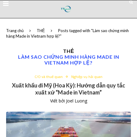
Trang chủ
THẺ
Posts tagged with "Làm sao chứng minh
hàng Made in Vietnam hợp lệ?"
THẺ
LÀM SAO CHỨNG MINH HÀNG MADE IN
VIETNAM HỢP LỆ?
C/O và thuế quan
Nghiệp vụ hải quan
Xuất khẩu đi Mỹ (Hoa Kỳ): Hướng dẫn quy tắc
xuất xứ “Made in Vietnam”
Viết bởi
Joel Luong