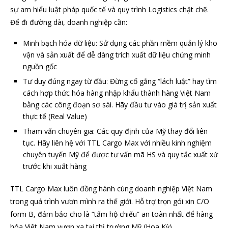
sự am hiểu luật pháp quốc tế và quy trình Logistics chặt chẽ.
Để đi đường dài, doanh nghiệp cần:
Minh bạch hóa dữ liệu: Sử dụng các phần mềm quản lý kho
vận và sản xuất để dễ dàng trích xuất dữ liệu chứng minh
nguồn gốc
Tư duy đúng ngay từ đầu: Đừng cố gắng “lách luật” hay tìm
cách hợp thức hóa hàng nhập khẩu thành hàng Việt Nam
bằng các công đoạn sơ sài. Hãy đầu tư vào giá trị sản xuất
thực tế (Real Value)
Tham vấn chuyên gia: Các quy định của Mỹ thay đổi liên
tục. Hãy liên hệ với TTL Cargo Max với nhiều kinh nghiệm
chuyên tuyến Mỹ để được tư vấn mã HS và quy tắc xuất xứ
trước khi xuất hàng
TTL Cargo Max luôn đồng hành cùng doanh nghiệp Việt Nam
trong quá trình vươn mình ra thế giới. Hỗ trợ trọn gói xin C/O
form B, đảm bảo cho là “tấm hộ chiếu” an toàn nhất để hàng
hóa Việt Nam vươn xa tại thị trường Mỹ (Hoa Kỳ).