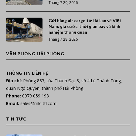
Tháng 7 29, 2026
Gửi hàng air cargo từ Hà Lan về Việt
Nam: giá cước, thời gian bay và kinh
nghiệm thông quan
Tháng 7 28, 2026
VĂN PHÒNG HẢI PHÒNG
THÔNG TIN LIÊN HỆ
Địa chỉ:
Phòng 837, tòa Thành Đạt 3, số 4 Lê Thánh Tông,
quận Ngô Quyền, thành phố Hải Phòng
Phone:
0979 059 193
Email:
sales@mlc-ttl.com
TIN TỨC