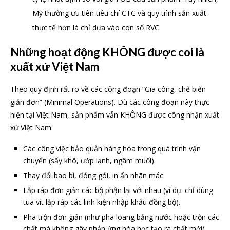
Mỹ thường ưu tiên tiêu chí CTC và quy trình sản xuất
thực tế hơn là chỉ dựa vào con số RVC.
Những hoạt động KHÔNG được coi là
xuất xứ Việt Nam
Theo quy định rất rõ về các công đoạn “Gia công, chế biến
giản đơn” (Minimal Operations). Dù các công đoạn này thực
hiện tại Việt Nam, sản phẩm vẫn KHÔNG được công nhận xuất
xứ Việt Nam:
Các công việc bảo quản hàng hóa trong quá trình vận
chuyển (sấy khô, ướp lạnh, ngâm muối).
Thay đổi bao bì, đóng gói, in ấn nhãn mác.
Lắp ráp đơn giản các bộ phận lại với nhau (ví dụ: chỉ dùng
tua vít lắp ráp các linh kiện nhập khẩu đồng bộ).
Pha trộn đơn giản (như pha loãng bằng nước hoặc trộn các
chất mà không gây phản ứng hóa học tạo ra chất mới).