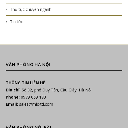
Thủ tục chuyên ngành
Tin tức
VĂN PHÒNG HÀ NỘI
THÔNG TIN LIÊN HỆ
Địa chỉ:
Số 82, phố Duy Tân, Cầu Giấy, Hà Nội
Phone:
0979 059 193
Email:
sales@mlc-ttl.com
VĂN PHÒNG NỘI BÀI