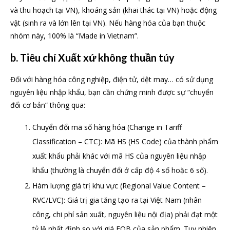
và thu hoạch tại VN), khoáng sản (khai thác tại VN) hoặc động
vật (sinh ra và lớn lên tại VN). Nếu hàng hóa của bạn thuộc
nhóm này, 100% là “Made in Vietnam”.
b. Tiêu chí Xuất xứ không thuần túy
Đối với hàng hóa công nghiệp, điện tử, dệt may… có sử dụng
nguyên liệu nhập khẩu, bạn cần chứng minh được sự “chuyển
đổi cơ bản” thông qua:
Chuyển đổi mã số hàng hóa (Change in Tariff
Classification – CTC): Mã HS (HS Code) của thành phẩm
xuất khẩu phải khác với mã HS của nguyên liệu nhập
khẩu (thường là chuyển đổi ở cấp độ 4 số hoặc 6 số).
Hàm lượng giá trị khu vực (Regional Value Content –
RVC/LVC): Giá trị gia tăng tạo ra tại Việt Nam (nhân
công, chi phí sản xuất, nguyên liệu nội địa) phải đạt một
tỷ lệ nhất định so với giá FOB của sản phẩm. Tuy nhiên,