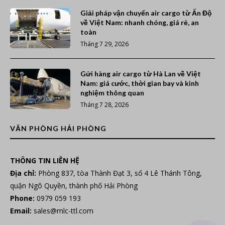
Giải pháp vận chuyển air cargo từ Ấn Độ
về Việt Nam: nhanh chóng, giá rẻ, an
toàn
Tháng 7 29, 2026
Gửi hàng air cargo từ Hà Lan về Việt
Nam: giá cước, thời gian bay và kinh
nghiệm thông quan
Tháng 7 28, 2026
VĂN PHÒNG HẢI PHÒNG
THÔNG TIN LIÊN HỆ
Địa chỉ:
Phòng 837, tòa Thành Đạt 3, số 4 Lê Thánh Tông,
quận Ngô Quyền, thành phố Hải Phòng
Phone:
0979 059 193
Email:
sales@mlc-ttl.com