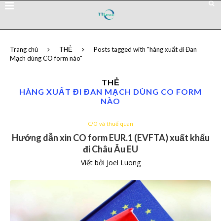
Trang chủ
THẺ
Posts tagged with "hàng xuất đi Đan
Mạch dùng CO form nào"
THẺ
HÀNG XUẤT ĐI ĐAN MẠCH DÙNG CO FORM
NÀO
C/O và thuế quan
Hướng dẫn xin CO form EUR.1 (EVFTA) xuất khẩu
đi Châu Âu EU
Viết bởi
Joel Luong