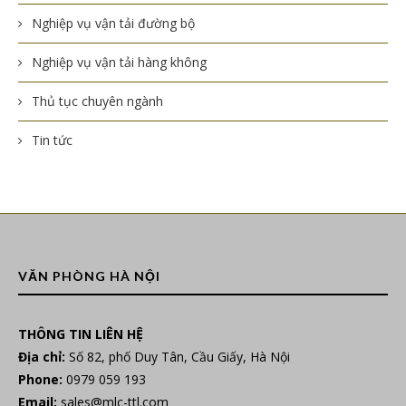
Nghiệp vụ vận tải đường bộ
Nghiệp vụ vận tải hàng không
Thủ tục chuyên ngành
Tin tức
VĂN PHÒNG HÀ NỘI
THÔNG TIN LIÊN HỆ
Địa chỉ:
Số 82, phố Duy Tân, Cầu Giấy, Hà Nội
Phone:
0979 059 193
Email:
sales@mlc-ttl.com