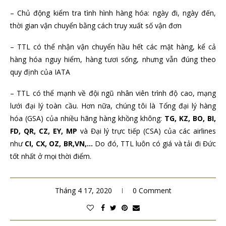
– Chủ động kiểm tra tình hình hàng hóa: ngày đi, ngày đến,
thời gian vận chuyển bằng cách truy xuất số vận đơn
– TTL có thể nhận vận chuyển hầu hết các mặt hàng, kể cả
hàng hóa nguy hiểm, hàng tươi sống, nhưng vẫn đúng theo
quy định của IATA
– TTL có thể mạnh về đội ngũ nhân viên trình độ cao, mạng
lưới đại lý toàn cầu. Hơn nữa, chúng tôi là Tổng đại lý hàng
hóa (GSA) của nhiều hãng hàng khồng không:
TG, KZ, BO, BI,
FD, QR, CZ, EY, MP
và Đại lý trực tiếp (CSA) của các airlines
như
CI, CX, OZ, BR,VN,…
Do đó, TTL luôn có giá và tải đi Đức
tốt nhất ở mọi thời điểm.
Tháng 4 17, 2020
0 Comment