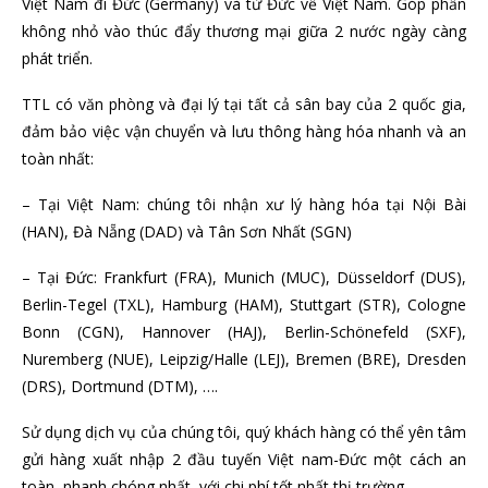
Việt Nam đi Đức (Germany) và từ Đức về Việt Nam. Góp phần
không nhỏ vào thúc đẩy thương mại giữa 2 nước ngày càng
phát triển.
TTL có văn phòng và đại lý tại tất cả sân bay của 2 quốc gia,
đảm bảo việc vận chuyển và lưu thông hàng hóa nhanh và an
toàn nhất:
– Tại Việt Nam: chúng tôi nhận xư lý hàng hóa tại Nội Bài
(HAN), Đà Nẵng (DAD) và Tân Sơn Nhất (SGN)
– Tại Đức: Frankfurt (FRA), Munich (MUC), Düsseldorf (DUS),
Berlin-Tegel (TXL), Hamburg (HAM), Stuttgart (STR), Cologne
Bonn (CGN), Hannover (HAJ), Berlin-Schönefeld (SXF),
Nuremberg (NUE), Leipzig/Halle (LEJ), Bremen (BRE), Dresden
(DRS), Dortmund (DTM), ….
Sử dụng dịch vụ của chúng tôi, quý khách hàng có thể yên tâm
gửi hàng xuất nhập 2 đầu tuyến Việt nam-Đức một cách an
toàn, nhanh chóng nhất, với chi phí tốt nhất thị trường.