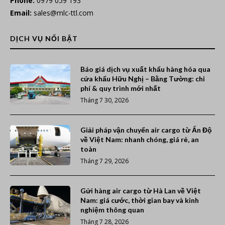
Phone:
0979 059 193
Email:
sales@mlc-ttl.com
DỊCH VỤ NỔI BẬT
Báo giá dịch vụ xuất khẩu hàng hóa qua
cửa khẩu Hữu Nghị – Bằng Tường: chi
phí & quy trình mới nhất
Tháng 7 30, 2026
Giải pháp vận chuyển air cargo từ Ấn Độ
về Việt Nam: nhanh chóng, giá rẻ, an
toàn
Tháng 7 29, 2026
Gửi hàng air cargo từ Hà Lan về Việt
Nam: giá cước, thời gian bay và kinh
nghiệm thông quan
Tháng 7 28, 2026