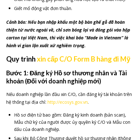
Giết mổ động vật đơn thuần.
Cảnh báo: Nếu bạn nhập khẩu một bộ bàn ghế gỗ đã hoàn
thiện từ nước ngoài về, chỉ sơn bóng lại và đóng gói vào hộp
carton tại Việt Nam, thì việc khai báo “Made in Vietnam” là
hành vi gian lận xuất xứ nghiêm trọng.
Quy trình
xin cấp C/O Form B hàng đi Mỹ
Bước 1: Đăng ký Hồ sơ thương nhân và Tài
khoản (Đối với doanh nghiệp mới)
Nếu doanh nghiệp lần đầu xin C/O, cần đăng ký tài khoản trên
hệ thống tại địa chỉ:
http://ecosys.gov.vn
.
Hồ sơ điện tử bao gồm: Đăng ký kinh doanh (bản scan),
Mẫu chữ ký của người được ủy quyền ký C/O và Mẫu con
dấu của doanh nghiệp.
Sau khi Bộ Công Thương duyệt hồ sơ thương nhân (thông