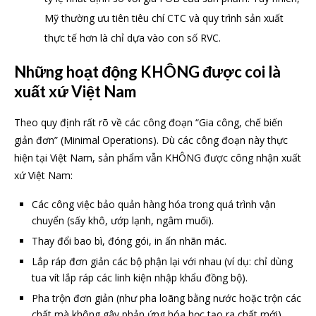
Mỹ thường ưu tiên tiêu chí CTC và quy trình sản xuất
thực tế hơn là chỉ dựa vào con số RVC.
Những hoạt động KHÔNG được coi là
xuất xứ Việt Nam
Theo quy định rất rõ về các công đoạn “Gia công, chế biến
giản đơn” (Minimal Operations). Dù các công đoạn này thực
hiện tại Việt Nam, sản phẩm vẫn KHÔNG được công nhận xuất
xứ Việt Nam:
Các công việc bảo quản hàng hóa trong quá trình vận
chuyển (sấy khô, ướp lạnh, ngâm muối).
Thay đổi bao bì, đóng gói, in ấn nhãn mác.
Lắp ráp đơn giản các bộ phận lại với nhau (ví dụ: chỉ dùng
tua vít lắp ráp các linh kiện nhập khẩu đồng bộ).
Pha trộn đơn giản (như pha loãng bằng nước hoặc trộn các
chất mà không gây phản ứng hóa học tạo ra chất mới).