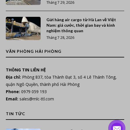
Tháng 7 29, 2026
Gửi hàng air cargo từ Hà Lan về Việt
Nam: giá cước, thời gian bay và kinh
nghiệm thông quan
Tháng 7 28, 2026
VĂN PHÒNG HẢI PHÒNG
THÔNG TIN LIÊN HỆ
Địa chỉ:
Phòng 837, tòa Thành Đạt 3, số 4 Lê Thánh Tông,
quận Ngô Quyền, thành phố Hải Phòng
Phone:
0979 059 193
Email:
sales@mlc-ttl.com
TIN TỨC