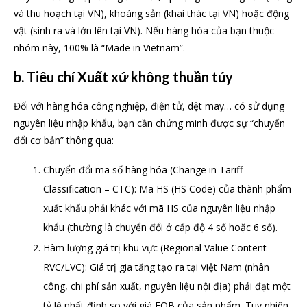
và thu hoạch tại VN), khoáng sản (khai thác tại VN) hoặc động
vật (sinh ra và lớn lên tại VN). Nếu hàng hóa của bạn thuộc
nhóm này, 100% là “Made in Vietnam”.
b. Tiêu chí Xuất xứ không thuần túy
Đối với hàng hóa công nghiệp, điện tử, dệt may… có sử dụng
nguyên liệu nhập khẩu, bạn cần chứng minh được sự “chuyển
đổi cơ bản” thông qua:
Chuyển đổi mã số hàng hóa (Change in Tariff
Classification – CTC): Mã HS (HS Code) của thành phẩm
xuất khẩu phải khác với mã HS của nguyên liệu nhập
khẩu (thường là chuyển đổi ở cấp độ 4 số hoặc 6 số).
Hàm lượng giá trị khu vực (Regional Value Content –
RVC/LVC): Giá trị gia tăng tạo ra tại Việt Nam (nhân
công, chi phí sản xuất, nguyên liệu nội địa) phải đạt một
tỷ lệ nhất định so với giá FOB của sản phẩm. Tuy nhiên,