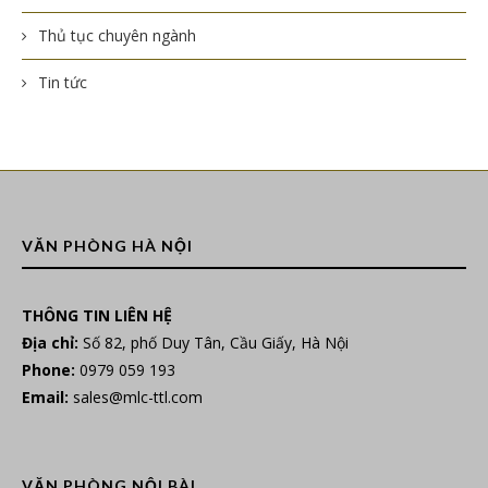
Thủ tục chuyên ngành
Tin tức
VĂN PHÒNG HÀ NỘI
THÔNG TIN LIÊN HỆ
Địa chỉ:
Số 82, phố Duy Tân, Cầu Giấy, Hà Nội
Phone:
0979 059 193
Email:
sales@mlc-ttl.com
VĂN PHÒNG NỘI BÀI