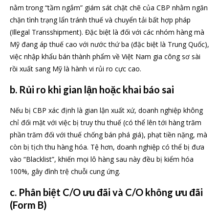
nằm trong “tầm ngắm” giám sát chặt chẽ của CBP nhằm ngăn
chặn tình trạng lẩn tránh thuế và chuyển tải bất hợp pháp
(Illegal Transshipment). Đặc biệt là đối với các nhóm hàng mà
Mỹ đang áp thuế cao với nước thứ ba (đặc biệt là Trung Quốc),
việc nhập khẩu bán thành phẩm về Việt Nam gia công sơ sài
rồi xuất sang Mỹ là hành vi rủi ro cực cao.
b. Rủi ro khi gian lận hoặc khai báo sai
Nếu bị CBP xác định là gian lận xuất xứ, doanh nghiệp không
chỉ đối mặt với việc bị truy thu thuế (có thể lên tới hàng trăm
phần trăm đối với thuế chống bán phá giá), phạt tiền nặng, mà
còn bị tịch thu hàng hóa. Tệ hơn, doanh nghiệp có thể bị đưa
vào “Blacklist”, khiến mọi lô hàng sau này đều bị kiểm hóa
100%, gây đình trệ chuỗi cung ứng.
c. Phân biệt C/O ưu đãi và C/O không ưu đãi
(Form B)