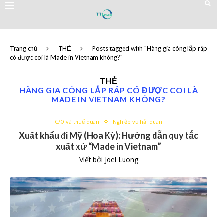
Trang chủ
THẺ
Posts tagged with "Hàng gia công lắp ráp
có được coi là Made in Vietnam không?"
THẺ
HÀNG GIA CÔNG LẮP RÁP CÓ ĐƯỢC COI LÀ
MADE IN VIETNAM KHÔNG?
C/O và thuế quan
Nghiệp vụ hải quan
Xuất khẩu đi Mỹ (Hoa Kỳ): Hướng dẫn quy tắc
xuất xứ “Made in Vietnam”
Viết bởi
Joel Luong