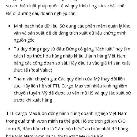
sự am hiểu luật pháp quốc tế và quy trình Logistics chặt chẽ.
Để đi đường dài, doanh nghiệp cần:
Minh bạch hóa dữ liệu: Sử dụng các phần mềm quản lý kho
vận và sản xuất để dễ dàng trích xuất dữ liệu chứng minh
nguồn gốc
Tư duy đúng ngay từ đầu: Đừng cố gắng “lách luật” hay tìm
cách hợp thức hóa hàng nhập khẩu thành hàng Việt Nam
bằng các công đoạn sơ sài. Hãy đầu tư vào giá trị sản xuất
thực tế (Real Value)
Tham vấn chuyên gia: Các quy định của Mỹ thay đổi liên
tục. Hãy liên hệ với TTL Cargo Max với nhiều kinh nghiệm
chuyên tuyến Mỹ để được tư vấn mã HS và quy tắc xuất xứ
trước khi xuất hàng
TTL Cargo Max luôn đồng hành cùng doanh nghiệp Việt Nam
trong quá trình vươn mình ra thế giới. Hỗ trợ trọn gói xin C/O
form B, đảm bảo cho là “tấm hộ chiếu” an toàn nhất để hàng
hóa Việt Nam vươn xa tại thị trường Mỹ (Hoa Kỳ).