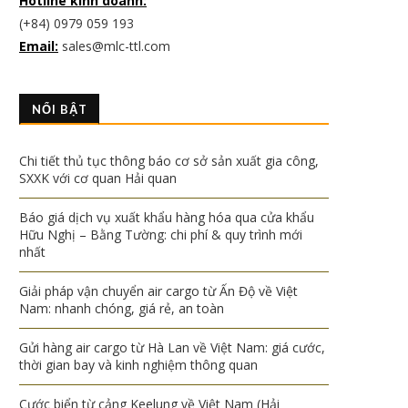
Hotline kinh doanh:
(+84) 0979 059 193
Email:
sales@mlc-ttl.com
NỔI BẬT
Chi tiết thủ tục thông báo cơ sở sản xuất gia công,
SXXK với cơ quan Hải quan
Báo giá dịch vụ xuất khẩu hàng hóa qua cửa khẩu
Hữu Nghị – Bằng Tường: chi phí & quy trình mới
nhất
Giải pháp vận chuyển air cargo từ Ấn Độ về Việt
Nam: nhanh chóng, giá rẻ, an toàn
Gửi hàng air cargo từ Hà Lan về Việt Nam: giá cước,
thời gian bay và kinh nghiệm thông quan
Cước biển từ cảng Keelung về Việt Nam (Hải