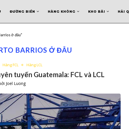
U
ĐƯỜNG BIỂN
HÀNG KHÔNG
KHO BÃI
HẢI 
arrios ở đâu"
RTO BARRIOS Ở ĐÂU
Hàng FCL
Hàng LCL
yên tuyến Guatemala: FCL và LCL
 bởi
Joel Luong