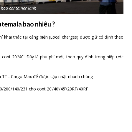
 hóa container lạnh
atemala bao nhiêu ?
í khai thác tại cảng biển (Local charges) được giữ cố định theo
ont 20’/40’. Đây là phụ phí mới, theo quy định trong hiệp ước
 của TTL Cargo Max để được cập nhật nhanh chóng
0/200/140/231 cho cont 20’/40’/45’/20RF/40RF