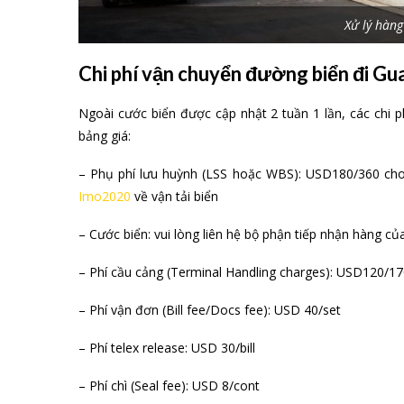
Xử lý hàng
Chi phí vận chuyển đường biển đi Gu
Ngoài cước biển được cập nhật 2 tuần 1 lần, các chi ph
bảng giá:
– Phụ phí lưu huỳnh (LSS hoặc WBS): USD180/360 cho c
Imo2020
về vận tải biển
– Cước biển: vui lòng liên hệ bộ phận tiếp nhận hàng
– Phí cầu cảng (Terminal Handling charges): USD120/17
– Phí vận đơn (Bill fee/Docs fee): USD 40/set
– Phí telex release: USD 30/bill
– Phí chì (Seal fee): USD 8/cont