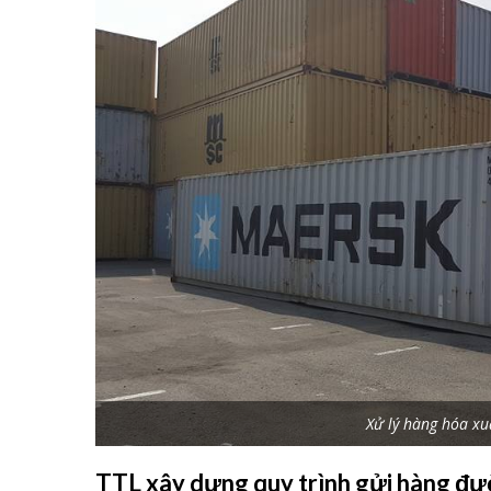
Xử lý hàng hóa x
TTL xây dựng quy trình gửi hàng đư