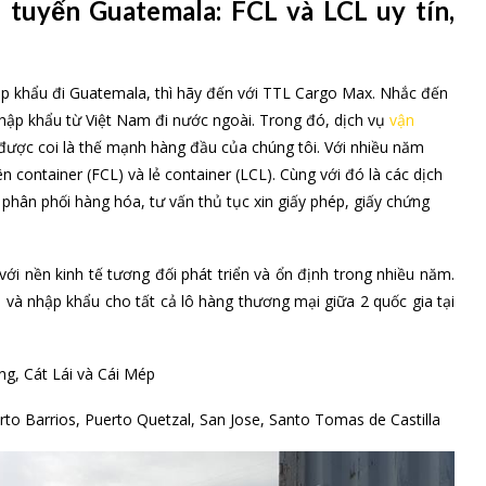
tuyến Guatemala: FCL và LCL uy tín,
ập khẩu đi Guatemala, thì hãy đến với TTL Cargo Max. Nhắc đến
nhập khẩu từ Việt Nam đi nước ngoài. Trong đó, dịch vụ
vận
ược coi là thế mạnh hàng đầu của chúng tôi. Với nhiều năm
 container (FCL) và lẻ container (LCL). Cùng với đó là các dịch
 phân phối hàng hóa, tư vấn thủ tục xin giấy phép, giấy chứng
i nền kinh tế tương đối phát triển và ổn định trong nhiều năm.
à nhập khẩu cho tất cả lô hàng thương mại giữa 2 quốc gia tại
g, Cát Lái và Cái Mép
to Barrios, Puerto Quetzal, San Jose, Santo Tomas de Castilla