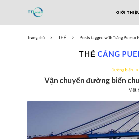
GIỚI THIỆ
Trang chủ
THẺ
Posts tagged with "cảng Puerto B
THẺ
CẢNG PUE
Đường biển
Vận chuyển đường biển chu
Viết