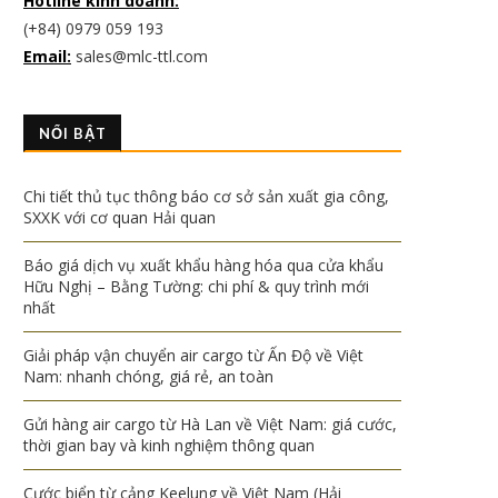
Hotline kinh doanh:
(+84) 0979 059 193
Email:
sales@mlc-ttl.com
NỔI BẬT
Chi tiết thủ tục thông báo cơ sở sản xuất gia công,
SXXK với cơ quan Hải quan
Báo giá dịch vụ xuất khẩu hàng hóa qua cửa khẩu
Hữu Nghị – Bằng Tường: chi phí & quy trình mới
nhất
Giải pháp vận chuyển air cargo từ Ấn Độ về Việt
Nam: nhanh chóng, giá rẻ, an toàn
Gửi hàng air cargo từ Hà Lan về Việt Nam: giá cước,
thời gian bay và kinh nghiệm thông quan
Cước biển từ cảng Keelung về Việt Nam (Hải