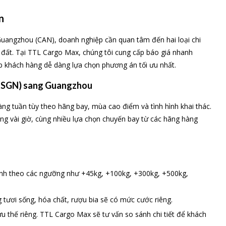
n
uangzhou (CAN), doanh nghiệp cần quan tâm đến hai loại chi
t đất. Tại TTL Cargo Max, chúng tôi cung cấp báo giá nhanh
úp khách hàng dễ dàng lựa chọn phương án tối ưu nhất.
 (SGN) sang Guangzhou
ng tuần tùy theo hãng bay, mùa cao điểm và tình hình khai thác.
g vài giờ, cùng nhiều lựa chọn chuyến bay từ các hãng hàng
ính theo các ngưỡng như +45kg, +100kg, +300kg, +500kg,
tươi sống, hóa chất, rượu bia sẽ có mức cước riêng.
u thế riêng. TTL Cargo Max sẽ tư vấn so sánh chi tiết để khách