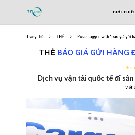
GIỚI THIỆ
Trang chủ
THẺ
Posts tagged with "báo giá gửi 
THẺ
BÁO GIÁ GỬI HÀNG 
Dịch v
Dịch vụ vận tải quốc tế đi s
Viết