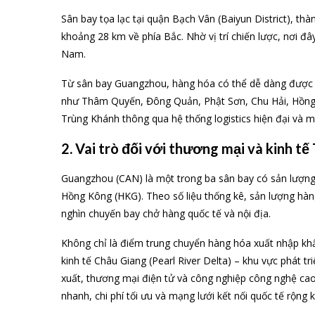
Sân bay tọa lạc tại quận Bạch Vân (Baiyun District), 
khoảng 28 km về phía Bắc. Nhờ vị trí chiến lược, nơi đ
Nam.
Từ sân bay Guangzhou, hàng hóa có thể dễ dàng được t
như Thâm Quyến, Đông Quản, Phật Sơn, Chu Hải, Hồng 
Trùng Khánh thông qua hệ thống logistics hiện đại và mạ
2. Vai trò đối với thương mại và kinh t
Guangzhou (CAN) là một trong ba sân bay có sản lượng
Hồng Kông (HKG). Theo số liệu thống kê, sản lượng hàn
nghìn chuyến bay chở hàng quốc tế và nội địa.
Không chỉ là điểm trung chuyển hàng hóa xuất nhập khẩ
kinh tế Châu Giang (Pearl River Delta) – khu vực phát
xuất, thương mại điện tử và công nghiệp công nghệ c
nhanh, chi phí tối ưu và mạng lưới kết nối quốc tế rộng 