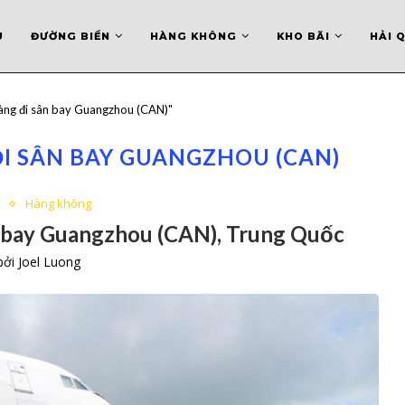
U
ĐƯỜNG BIỂN
HÀNG KHÔNG
KHO BÃI
HẢI 
hàng đi sân bay Guangzhou (CAN)"
ĐI SÂN BAY GUANGZHOU (CAN)
ụ
Hàng không
ân bay Guangzhou (CAN), Trung Quốc
 bởi
Joel Luong