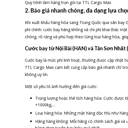
Quy trình làm hàng trọn gói tại TTL Cargo Max
2. Báo giá nhanh chóng, đa dạng lựa chọ
Khi xuất khẩu hàng hóa sang Trung Quốc qua sân bay G
phí chính: cước bay hàng không và chi phí khai thác mặ
chóng, rõ ràng và phù hợp theo từng loại hàng hóa, gi
Cước bay từ Nội Bài (HAN) và Tân Sơn Nhất
Cước bay là mức phí linh hoạt, thường được cập nhật hà
TTL Cargo Max cam kết cung cấp báo giá nhanh chỉ tron
không uy tín.
Một số yếu tố ảnh hưởng đến giá cước:
Trọng lượng hoặc thể tích hàng hóa: Cước được t
+1000kg,…
Loại hàng hóa: Những mặt hàng đặc thù như hàng 
Hãng hàng không: Mỗi hãng có chính sách giá và ư
hàng chọn tuyến bay hiệu quả nhất.