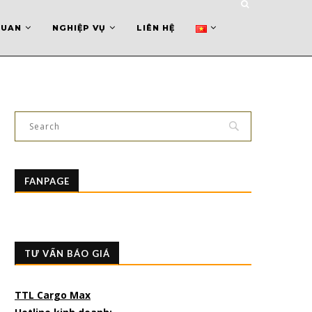
QUAN
NGHIỆP VỤ
LIÊN HỆ
FANPAGE
TƯ VẤN BÁO GIÁ
TTL Cargo Max