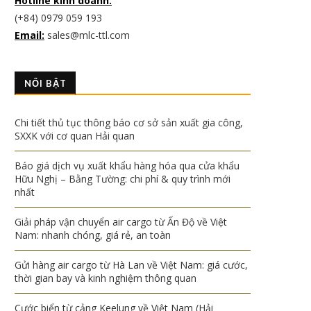
Hotline kinh doanh:
(+84) 0979 059 193
Email:
sales@mlc-ttl.com
NỔI BẬT
Chi tiết thủ tục thông báo cơ sở sản xuất gia công,
SXXK với cơ quan Hải quan
Báo giá dịch vụ xuất khẩu hàng hóa qua cửa khẩu
Hữu Nghị – Bằng Tường: chi phí & quy trình mới
nhất
Giải pháp vận chuyển air cargo từ Ấn Độ về Việt
Nam: nhanh chóng, giá rẻ, an toàn
Gửi hàng air cargo từ Hà Lan về Việt Nam: giá cước,
thời gian bay và kinh nghiệm thông quan
Cước biển từ cảng Keelung về Việt Nam (Hải