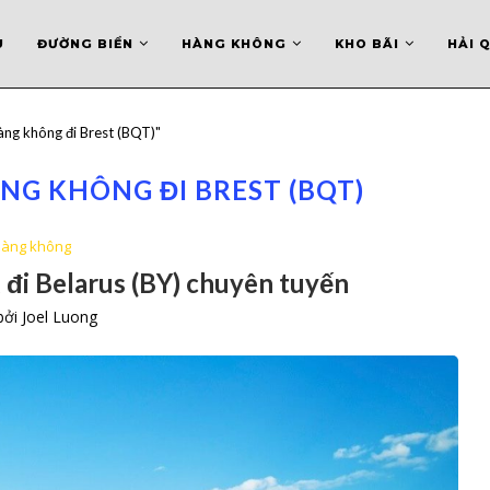
U
ĐƯỜNG BIỂN
HÀNG KHÔNG
KHO BÃI
HẢI 
àng không đi Brest (BQT)"
G KHÔNG ĐI BREST (BQT)
àng không
đi Belarus (BY) chuyên tuyến
 bởi
Joel Luong