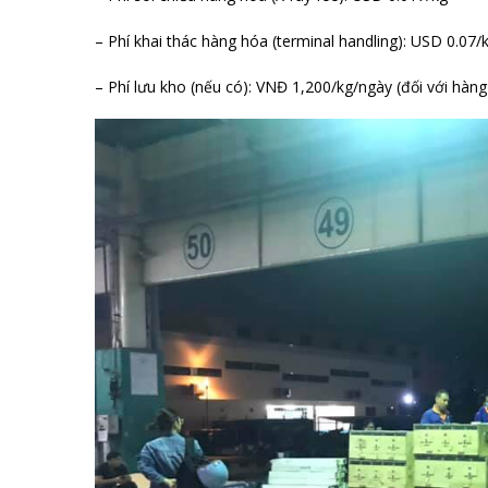
– Phí khai thác hàng hóa (terminal handling): USD 0.07/
– Phí lưu kho (nếu có): VNĐ 1,200/kg/ngày (đối với hàn