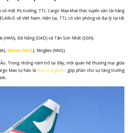
ận số một thị trường, TTL Cargo Max khai thác tuyến vận tải hàng
ARUS về Việt Nam. Hiện tại, TTL có văn phòng và đại lý tại tất
 Bài (HAN), Đà Nẵng (DAD) và Tân Sơn Nhất (SGN)
NA),
Minsk (MSQ
), Mogilev (MVQ)
g Âu. Trong những năm trở lại đây, mối quan hệ thương mại giữa
argo Max tự hào là
đơn vị logistics
góp phần cho sự tăng trưởng
ình.