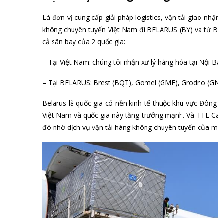
Là đơn vị cung cấp giải pháp logistics, vận tải giao nh
không chuyên tuyến Việt Nam đi BELARUS (BY) và từ BEL
cả sân bay của 2 quốc gia:
– Tại Việt Nam: chúng tôi nhận xư lý hàng hóa tại Nội
– Tại BELARUS: Brest (BQT), Gomel (GME), Grodno (G
Belarus là quốc gia có nền kinh tế thuộc khu vực Đôn
Việt Nam và quốc gia này tăng trưởng mạnh. Và TTL C
đó nhờ dịch vụ vận tải hàng không chuyên tuyến của m