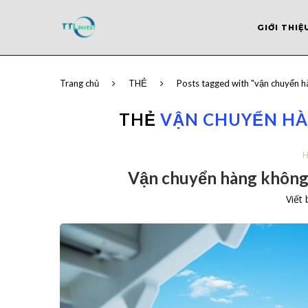
GIỚI THIỆ
Trang chủ
THẺ
Posts tagged with "vận chuyển h
THẺ
VẬN CHUYỂN HÀN
H
Vận chuyển hàng không 
Viết