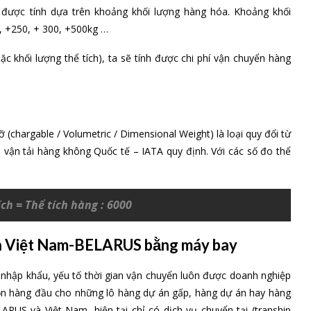
ược tính dựa trên khoảng khối lượng hàng hóa. Khoảng khối
0, +250, + 300, +500kg …
ặc khối lượng thể tích), ta sẽ tính được chi phí vận chuyển hàng
cỡ (chargable / Volumetric / Dimensional Weight) là loại quy đổi từ
 vận tải hàng không Quốc tế – IATA quy định. Với các số đo thể
ích = Thể tích hàng : 6000
yến Việt Nam-BELARUS bằng máy bay
nhập khẩu, yếu tố thời gian vận chuyển luôn được doanh nghiệp
họn hàng đầu cho những lô hàng dự án gấp, hàng dự án hay hàng
ARUS và Việt Nam, hiện tại chỉ có dịch vụ chuyển tại (tranship