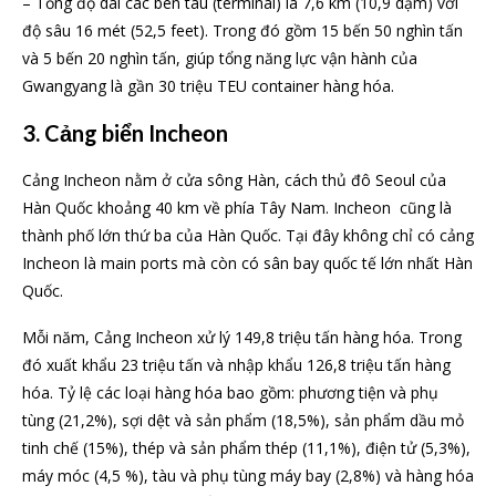
– Tổng độ dài các bên tàu (terminal) là 7,6 km (10,9 dặm) với
độ sâu 16 mét (52,5 feet). Trong đó gồm 15 bến 50 nghìn tấn
và 5 bến 20 nghìn tấn, giúp tổng năng lực vận hành của
Gwangyang là gần 30 triệu TEU container hàng hóa.
3. Cảng biển Incheon
Cảng Incheon nằm ở cửa sông Hàn, cách thủ đô Seoul của
Hàn Quốc khoảng 40 km về phía Tây Nam. Incheon cũng là
thành phố lớn thứ ba của Hàn Quốc. Tại đây không chỉ có cảng
Incheon là main ports mà còn có sân bay quốc tế lớn nhất Hàn
Quốc.
Mỗi năm, Cảng Incheon xử lý 149,8 triệu tấn hàng hóa. Trong
đó xuất khẩu 23 triệu tấn và nhập khẩu 126,8 triệu tấn hàng
hóa. Tỷ lệ các loại hàng hóa bao gồm: phương tiện và phụ
tùng (21,2%), sợi dệt và sản phẩm (18,5%), sản phẩm dầu mỏ
tinh chế (15%), thép và sản phẩm thép (11,1%), điện tử (5,3%),
máy móc (4,5 %), tàu và phụ tùng máy bay (2,8%) và hàng hóa