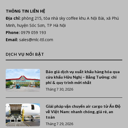
THÔNG TIN LIÊN HỆ
Địa chỉ:
phòng 215, tòa nhà sky coffee khu A Nội Bài, xã Phú
Minh, huyện Sóc Sơn, TP Hà Nội
Phone:
0979 059 193
Email:
sales@mlc-ttl.com
DỊCH VỤ NỔI BẬT
Báo giá dịch vụ xuất khẩu hàng hóa qua
cửa khẩu Hữu Nghị – Bằng Tường: chi
phí & quy trình mới nhất
Tháng 7 30, 2026
Giải pháp vận chuyển air cargo từ Ấn Độ
về Việt Nam: nhanh chóng, giá rẻ, an
toàn
Tháng 7 29, 2026