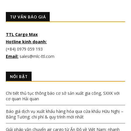
TƯ VẤN BÁO GIÁ
TTL Cargo Max
Hotline kinh doanh:
(+84) 0979 059 193
Email:
sales@mlc-ttl.com
NỔI BẬT
Chi tiết thủ tục thông báo cơ sở sản xuất gia công, SXXK với
cơ quan Hải quan
Báo giá dịch vụ xuất khẩu hàng hóa qua cửa khẩu Hữu Nghị –
Bằng Tường: chi phí & quy trình mới nhất
Giải pháp vận chuyển air cargo từ Ấn Độ về Việt Nam: nhanh