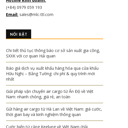
Hotline kinh doanh:
(+84) 0979 059 193
Email:
sales@mlc-ttl.com
NỔI BẬT
Chi tiết thủ tục thông báo cơ sở sản xuất gia công,
SXXK với cơ quan Hải quan
Báo giá dịch vụ xuất khẩu hàng hóa qua cửa khẩu
Hữu Nghị – Bằng Tường: chi phí & quy trình mới
nhất
Giải pháp vận chuyển air cargo từ Ấn Độ về Việt
Nam: nhanh chóng, giá rẻ, an toàn
Gửi hàng air cargo từ Hà Lan về Việt Nam: giá cước,
thời gian bay và kinh nghiệm thông quan
Cước biển từ cảng Keelung về Việt Nam (Hải