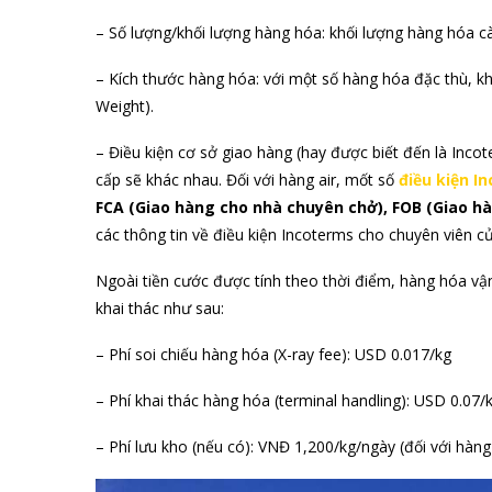
– Số lượng/khối lượng hàng hóa: khối lượng hàng hóa c
– Kích thước hàng hóa: với một số hàng hóa đặc thù, kh
Weight).
– Điều kiện cơ sở giao hàng (hay được biết đến là Inco
cấp sẽ khác nhau. Đối với hàng air, mốt số
điều kiện I
FCA (Giao hàng cho nhà chuyên chở), FOB (Giao h
các thông tin về điều kiện Incoterms cho chuyên viên c
Ngoài tiền cước được tính theo thời điểm, hàng hóa v
khai thác như sau:
– Phí soi chiếu hàng hóa (X-ray fee): USD 0.017/kg
– Phí khai thác hàng hóa (terminal handling): USD 0.07/
– Phí lưu kho (nếu có): VNĐ 1,200/kg/ngày (đối với hàn