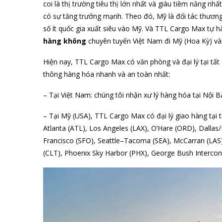
coi là thị trường tiêu thị lớn nhất và giàu tiềm năng n
có sự tăng trưởng mạnh. Theo đó, Mỹ là đối tác thương
số ít quốc gia xuất siêu vào Mỹ. Và TTL Cargo Max tự h
hàng không
chuyên tuyến Việt Nam đi Mỹ (Hoa Kỳ) và 
Hiện nay, TTL Cargo Max có văn phòng và đại lý tại tất
thông hàng hóa nhanh và an toàn nhất:
– Tại Việt Nam: chúng tôi nhận xư lý hàng hóa tại Nội
– Tại Mỹ (USA), TTL Cargo Max có đại lý giao hàng tại 
Atlanta (ATL), Los Angeles (LAX), O’Hare (ORD), Dallas
Francisco (SFO), Seattle–Tacoma (SEA), McCarran (LAS
(CLT), Phoenix Sky Harbor (PHX), George Bush Intercont