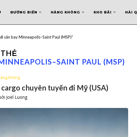
U
ĐƯỜNG BIỂN
HÀNG KHÔNG
KHO BÃI
HẢI 
 đi sân bay Minneapolis–Saint Paul (MSP)"
THẺ
MINNEAPOLIS–SAINT PAUL (MSP)
àng không
 cargo chuyên tuyến đi Mỹ (USA)
 bởi
Joel Luong