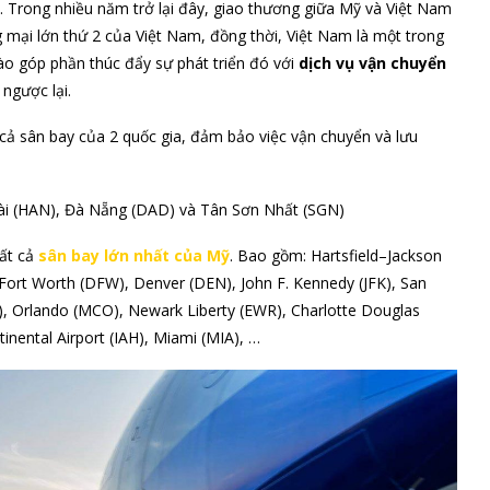
hất. Trong nhiều năm trở lại đây, giao thương giữa Mỹ và Việt Nam
 mại lớn thứ 2 của Việt Nam, đồng thời, Việt Nam là một trong
ào góp phần thúc đẩy sự phát triển đó với
dịch vụ vận chuyển
ngược lại.
 cả sân bay của 2 quốc gia, đảm bảo việc vận chuyển và lưu
 Bài (HAN), Đà Nẵng (DAD) và Tân Sơn Nhất (SGN)
tất cả
sân bay lớn nhất của Mỹ
. Bao gồm: Hartsfield–Jackson
/Fort Worth (DFW), Denver (DEN), John F. Kennedy (JFK), San
), Orlando (MCO), Newark Liberty (EWR), Charlotte Douglas
inental Airport (IAH), Miami (MIA), …