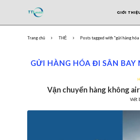
GIỚI THIỆ
Trang chủ
THẺ
Posts tagged with "gửi hàng hóa
GỬI HÀNG HÓA ĐI SÂN BAY 
H
Vận chuyển hàng không air
Viết