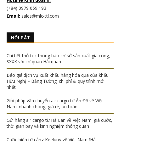
Hotline kinh doanh:
(+84) 0979 059 193
Email:
sales@mlc-ttl.com
NỔI BẬT
Chi tiết thủ tục thông báo cơ sở sản xuất gia công,
SXXK với cơ quan Hải quan
Báo giá dịch vụ xuất khẩu hàng hóa qua cửa khẩu
Hữu Nghị – Bằng Tường: chi phí & quy trình mới
nhất
Giải pháp vận chuyển air cargo từ Ấn Độ về Việt
Nam: nhanh chóng, giá rẻ, an toàn
Gửi hàng air cargo từ Hà Lan về Việt Nam: giá cước,
thời gian bay và kinh nghiệm thông quan
Cước biển từ cảng Keelung về Việt Nam (Hải