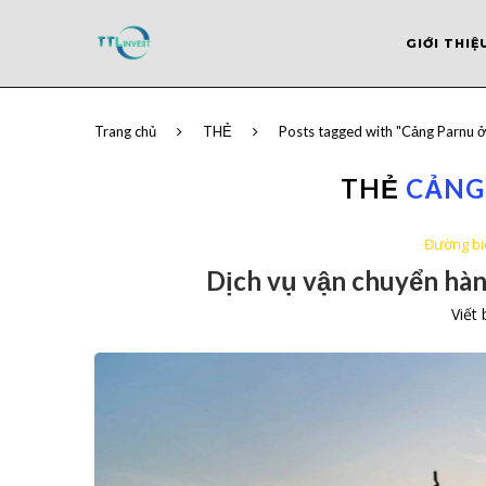
GIỚI THIỆ
Trang chủ
THẺ
Posts tagged with "Cảng Parnu ở
THẺ
CẢNG
Đường bi
Dịch vụ vận chuyển hàn
Viết