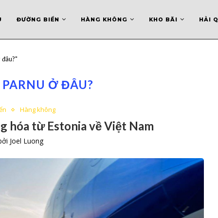
U
ĐƯỜNG BIỂN
HÀNG KHÔNG
KHO BÃI
HẢI 
 đâu?"
 PARNU Ở ĐÂU?
ển
Hàng không
g hóa từ Estonia về Việt Nam
 bởi
Joel Luong