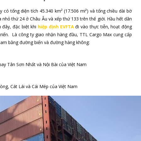
y có tổng diện tích 45.340 km² (17.506 mi²) và tổng chiều dài bờ
ia nhỏ thứ 24 ở Châu Âu và xếp thứ 133 trên thế giới. Hầu hết dân
 đây, đặc biệt khi
hiệp định EVFTA
đi vào thực tiễn, hoạt động
triển. Là công ty giao nhận hàng đầu, TTL Cargo Max cung cấp
t Nam bằng đường biển và đường hàng không:
 bay Tân Sơn Nhất và Nội Bài của Việt Nam
hòng, Cát Lái và Cái Mép của Việt Nam