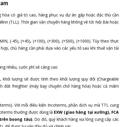
 Nam
 hóa có giá trị cao, hàng phục vụ dự án gấp hoặc đặc thù cần
allinn (TLL). Thời gian vận chuyển hàng không về tới Nội Bài hoặc
N, (-45), (+45), (+100), (+300), (+500), (+1000). Tùy theo thực
 hợp, chủ hàng cần phải dựa vào các yếu tố sau khi thuê vận tải
àng nhiều, cước phí sẽ càng cao
 khối lượng sẽ được tính theo khối lượng quy đổi (Chargeable
ành đặt freighter (máy bay chuyên chở hàng hóa) hoặc cả mâm
oterms). Với mỗi điều kiện Incoterms, phần dịch vụ mà TTL cung
Incoterms thường được dùng là
EXW (giao hàng tại xưởng), FCA
trên boong tàu)
. Do đó, quý khách hàng vui lòng cung cấp các
TL để được tư vấn đầy đủ và chính xác.