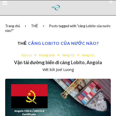
Trang chủ
THẺ
Posts tagged with "cảng Lobito của nước
nào?"
THẺ
CẢNG LOBITO CỦA NƯỚC NÀO?
Dịch vụ
Đường biển
Hàng FCL
Hàng LCL
Vận tải đường biển đi cảng Lobito, Angola
Viết bởi
Joel Luong