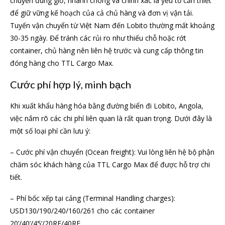
chuyển đúng giờ, nhanh chóng và chính xác là yếu tố cần thiết
để giữ vững kế hoạch của cả chủ hàng và đơn vị vận tải.
Tuyến vận chuyển từ Việt Nam đến Lobito thường mất khoảng
30-35 ngày. Để tránh các rủi ro như thiếu chỗ hoặc rớt
container, chủ hàng nên liên hệ trước và cung cấp thông tin
đóng hàng cho TTL Cargo Max.
Cước phí hợp lý, minh bạch
Khi xuất khẩu hàng hóa bằng đường biển đi Lobito, Angola,
việc nắm rõ các chi phí liên quan là rất quan trọng. Dưới đây là
một số loại phí cần lưu ý:
– Cước phí vận chuyển (Ocean freight): Vui lòng liên hệ bộ phận
chăm sóc khách hàng của TTL Cargo Max để được hỗ trợ chi
tiết.
– Phí bốc xếp tại cảng (Terminal Handling charges):
USD130/190/240/160/261 cho các container
20’/40’/45’/20RF/40RF.