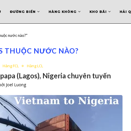
U
ĐƯỜNG BIỂN
HÀNG KHÔNG
KHO BÃI
HẢI 
thuộc nước nào?"
S THUỘC NƯỚC NÀO?
Hàng FCL
Hàng LCL
Apapa (Lagos), Nigeria chuyên tuyến
 bởi
Joel Luong