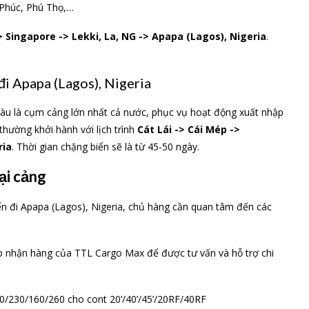
 Phúc, Phú Thọ,…
> Singapore -> Lekki, La, NG -> Apapa (Lagos), Nigeria
.
đi Apapa (Lagos), Nigeria
Tàu là cụm cảng lớn nhất cả nước, phục vụ hoạt động xuất nhập
thường khởi hành với lịch trình
Cát Lái -> Cái Mép ->
ria
. Thời gian chặng biển sẽ là từ 45-50 ngày.
ại cảng
ển đi Apapa (Lagos), Nigeria, chủ hàng cần quan tâm đến các
tiếp nhận hàng của TTL Cargo Max để được tư vấn và hỗ trợ chi
0/230/160/260 cho cont 20’/40’/45’/20RF/40RF