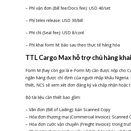
– Phí vận đơn (Bill fee/Docs fee): USD 40/set
– Phí telex release: USD 30/bill
– Phí chì (Seal fee): USD 8/cont
– Phí khai form M: báo sau theo thực tế hàng hóa
TTL Cargo Max hỗ trợ chủ hàng khai
Form M (hay còn gọi là e-Form M) cần được nộp cho Cụ
ngân hàng được chỉ định của người nhập khẩu Nigeria. 
thiết, NCS sẽ xem xét đơn đăng ký và chấp nhận hoặc t
Bộ tài liệu cần thiết bao gồm:
– Vân đơn (Bill of Lading): bản Scanned Copy
– Hóa đơn thương mại (Commercial Invoice): Scanned 
– Hóa đơn cước vận chuyển (Freight Invoice): trong tr