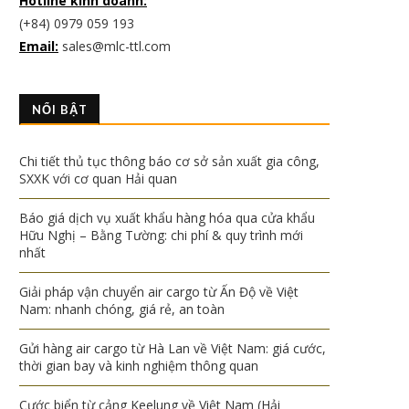
Hotline kinh doanh:
(+84) 0979 059 193
Email:
sales@mlc-ttl.com
NỔI BẬT
Chi tiết thủ tục thông báo cơ sở sản xuất gia công,
SXXK với cơ quan Hải quan
Báo giá dịch vụ xuất khẩu hàng hóa qua cửa khẩu
Hữu Nghị – Bằng Tường: chi phí & quy trình mới
nhất
Giải pháp vận chuyển air cargo từ Ấn Độ về Việt
Nam: nhanh chóng, giá rẻ, an toàn
Gửi hàng air cargo từ Hà Lan về Việt Nam: giá cước,
thời gian bay và kinh nghiệm thông quan
Cước biển từ cảng Keelung về Việt Nam (Hải