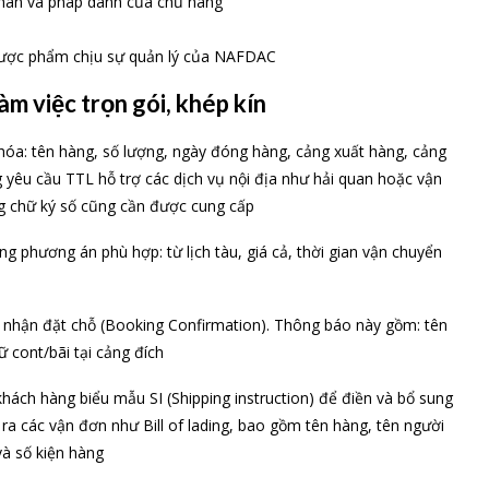
hân và pháp danh của chủ hàng
/dược phẩm chịu sự quản lý của NAFDAC
m việc trọn gói, khép kín
hóa: tên hàng, số lượng, ngày đóng hàng, cảng xuất hàng, cảng
 yêu cầu TTL hỗ trợ các dịch vụ nội địa như hải quan hoặc vận
ùng chữ ký số cũng cần được cung cấp
g phương án phù hợp: từ lịch tàu, giá cả, thời gian vận chuyển
 nhận đặt chỗ (Booking Confirmation). Thông báo này gồm: tên
rữ cont/bãi tại cảng đích
ách hàng biểu mẫu SI (Shipping instruction) để điền và bổ sung
ra các vận đơn như Bill of lading, bao gồm tên hàng, tên người
và số kiện hàng