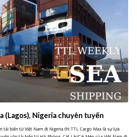
a (Lagos), Nigeria chuyên tuyến
 tải biển từ Việt Nam đi Nigeria thì TTL Cargo Max là sự lựa
 tuyến vận tải biển từ Hải Phòng, Cát Lái/Cái Mép của Việt Nam đi