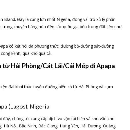
Island. Đây là cảng lớn nhất Nigeria, đóng vai trò xử lý phần
m trung chuyển hàng hóa đến các quốc gia bên trong đất liền như
 Apapa có kết nối đa phương thức: đường bộ-đường sắt-đường
 công kềnh, quá khổ quá tải.
n từ Hải Phòng/Cát Lái/Cái Mép đi Apapa
 hiện đai khai thác tuyến đường biển cả từ Hải Phòng và cụm
pa (Lagos), Nigeria
 đây, chúng tôi cung cấp dịch vụ vận tải biển và kho vận cho
ng, Hà Nội, Bắc Ninh, Bắc Giang, Hưng Yên, Hải Dương, Quảng