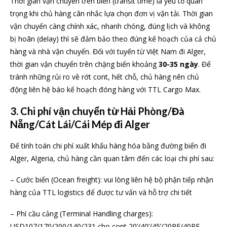
Thời gian vận chuyển trên biển (transit time) là yếu tố quan
trọng khi chủ hàng cân nhắc lựa chọn đơn vị vận tải. Thời gian
vận chuyển càng chính xác, nhanh chóng, đúng lịch và không
bị hoãn (delay) thì sẽ đảm bảo theo đúng kế hoạch của cả chủ
hàng và nhà vận chuyển. Đối với tuyến từ Việt Nam đi Alger,
thời gian vận chuyển trên chặng biển khoảng
30-35 ngày
. Để
tránh những rủi ro về rớt cont, hết chỗ, chủ hàng nên chủ
động liên hệ báo kế hoạch đóng hàng với TTL Cargo Max.
3. Chi phí vận chuyển từ Hải Phòng/Đà
Nẵng/Cát Lái/Cái Mép đi Alger
Để tính toán chi phí xuất khẩu hàng hóa bằng đường biển đi
Alger, Algeria, chủ hàng cần quan tâm đến các loại chi phí sau:
– Cước biển (Ocean freight): vui lòng liên hệ bộ phận tiếp nhận
hàng của TTL logistics để được tư vấn và hỗ trợ chi tiết
– Phí cầu cảng (Terminal Handling charges):
USD107/170/200/140/231 cho cont 20’/40’/45’/20RF/40RF