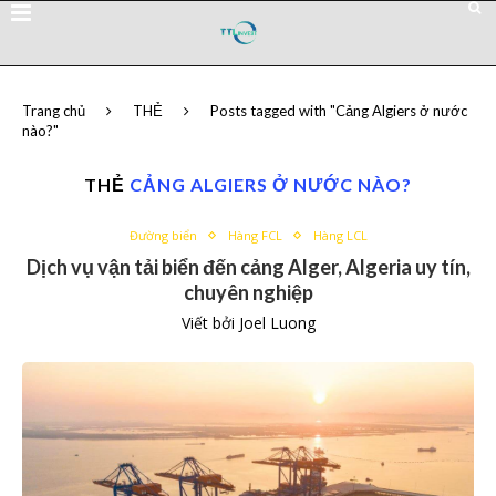
Trang chủ
THẺ
Posts tagged with "Cảng Algiers ở nước
nào?"
THẺ
CẢNG ALGIERS Ở NƯỚC NÀO?
Đường biển
Hàng FCL
Hàng LCL
Dịch vụ vận tải biển đến cảng Alger, Algeria uy tín,
chuyên nghiệp
Viết bởi
Joel Luong