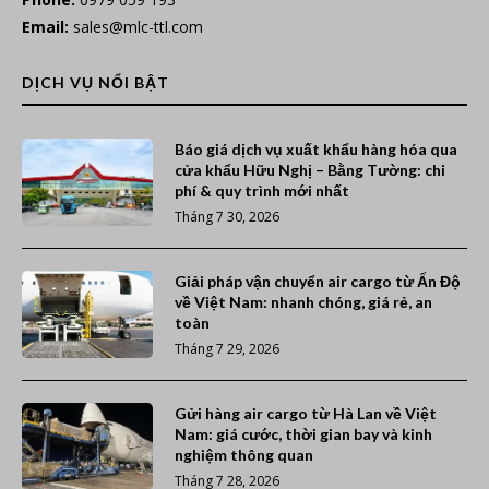
Email:
sales@mlc-ttl.com
DỊCH VỤ NỔI BẬT
Báo giá dịch vụ xuất khẩu hàng hóa qua
cửa khẩu Hữu Nghị – Bằng Tường: chi
phí & quy trình mới nhất
Tháng 7 30, 2026
Giải pháp vận chuyển air cargo từ Ấn Độ
về Việt Nam: nhanh chóng, giá rẻ, an
toàn
Tháng 7 29, 2026
Gửi hàng air cargo từ Hà Lan về Việt
Nam: giá cước, thời gian bay và kinh
nghiệm thông quan
Tháng 7 28, 2026