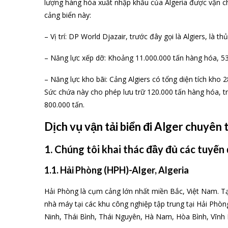
lượng hàng hóa xuất nhập khẩu của Algeria được vận ch
cảng biển này:
– Vị trí: DP World Djazair, trước đây gọi là Algiers, là t
– Năng lực xếp dỡ: Khoảng 11.000.000 tấn hàng hóa, 5
– Năng lực kho bãi: Cảng Algiers có tổng diện tích kh
Sức chứa này cho phép lưu trữ 120.000 tấn hàng hóa, tr
800.000 tấn.
Dịch vụ vận tải biển đi Alger chuyê
1. Chúng tôi khai thác đầy đủ các tuyến
1.1. Hải Phòng (HPH)-Alger, Algeria
Hải Phòng là cụm cảng lớn nhất miền Bắc, Việt Nam. Tại
nhà máy tại các khu công nghiệp tập trung tại Hải Phò
Ninh, Thái Bình, Thái Nguyên, Hà Nam, Hòa Bình, Vĩnh