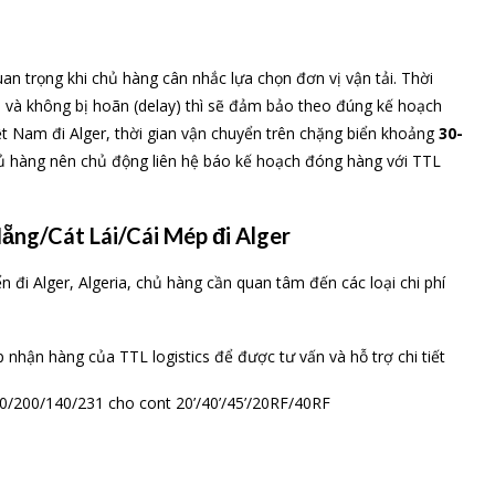
quan trọng khi chủ hàng cân nhắc lựa chọn đơn vị vận tải. Thời
h và không bị hoãn (delay) thì sẽ đảm bảo theo đúng kế hoạch
ệt Nam đi Alger, thời gian vận chuyển trên chặng biển khoảng
30-
 chủ hàng nên chủ động liên hệ báo kế hoạch đóng hàng với TTL
Nẵng/Cát Lái/Cái Mép đi Alger
 đi Alger, Algeria, chủ hàng cần quan tâm đến các loại chi phí
ếp nhận hàng của TTL logistics để được tư vấn và hỗ trợ chi tiết
0/200/140/231 cho cont 20’/40’/45’/20RF/40RF