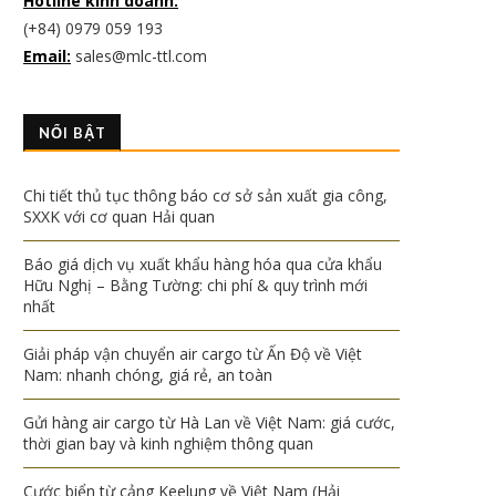
Hotline kinh doanh:
(+84) 0979 059 193
Email:
sales@mlc-ttl.com
NỔI BẬT
Chi tiết thủ tục thông báo cơ sở sản xuất gia công,
SXXK với cơ quan Hải quan
Báo giá dịch vụ xuất khẩu hàng hóa qua cửa khẩu
Hữu Nghị – Bằng Tường: chi phí & quy trình mới
nhất
Giải pháp vận chuyển air cargo từ Ấn Độ về Việt
Nam: nhanh chóng, giá rẻ, an toàn
Gửi hàng air cargo từ Hà Lan về Việt Nam: giá cước,
thời gian bay và kinh nghiệm thông quan
Cước biển từ cảng Keelung về Việt Nam (Hải