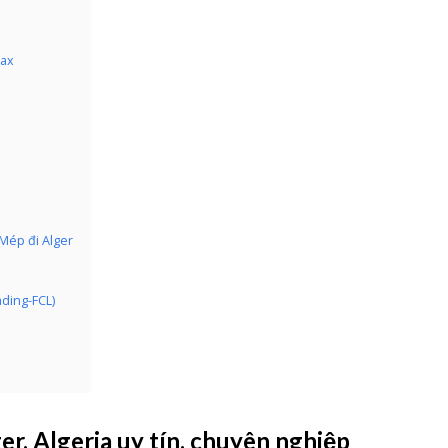
Max
 Mép đi Alger
ading-FCL)
er, Algeria uy tín, chuyên nghiệp