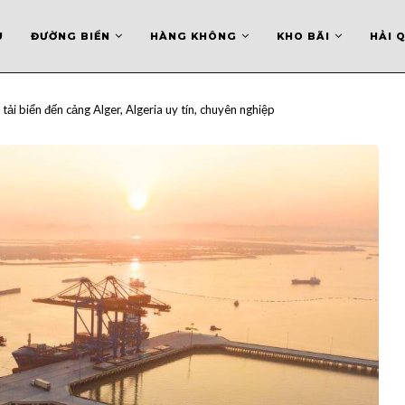
U
ĐƯỜNG BIỂN
HÀNG KHÔNG
KHO BÃI
HẢI 
 tải biển đến cảng Alger, Algeria uy tín, chuyên nghiệp