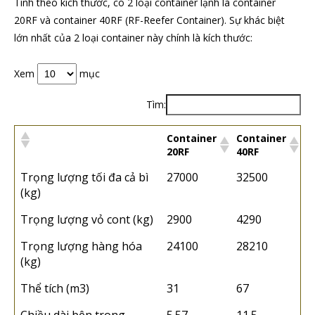
Tính theo kích thước, có 2 loại container lạnh là container
20RF và container 40RF (RF-Reefer Container). Sự khác biệt
lớn nhất của 2 loại container này chính là kích thước:
Xem
mục
Tìm:
Container
Container
20RF
40RF
Trọng lượng tối đa cả bì
27000
32500
(kg)
Trọng lượng vỏ cont (kg)
2900
4290
Trọng lượng hàng hóa
24100
28210
(kg)
Thể tích (m3)
31
67