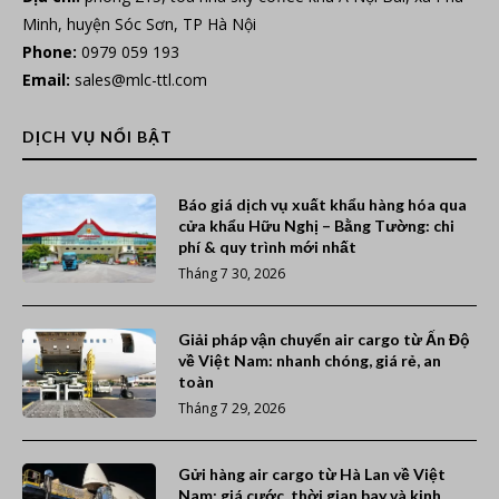
Minh, huyện Sóc Sơn, TP Hà Nội
Phone:
0979 059 193
Email:
sales@mlc-ttl.com
DỊCH VỤ NỔI BẬT
Báo giá dịch vụ xuất khẩu hàng hóa qua
cửa khẩu Hữu Nghị – Bằng Tường: chi
phí & quy trình mới nhất
Tháng 7 30, 2026
Giải pháp vận chuyển air cargo từ Ấn Độ
về Việt Nam: nhanh chóng, giá rẻ, an
toàn
Tháng 7 29, 2026
Gửi hàng air cargo từ Hà Lan về Việt
Nam: giá cước, thời gian bay và kinh