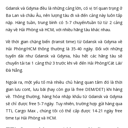
Gdansk và Gdynia đều là những cảng lớn, có vị trí quan trọng ở
Ba Lan và châu Âu, nên lượng tàu đi và đến cảng này luôn tấp
nập. Hàng tuần, trung bình có 5-7 chuyến/tuần từ từ 2 cảng
này về Hải Phòng và HCM, với nhiều hãng tàu khác nhau.
Về thời gian chặng biển (transit time) từ Gdansk và Gdynia về
Hải Phòng/HCM thông thường là 35-40 ngày. Đối với những
tuyến dài như Gdansk và Gdynia, hầu hết các hãng tàu sẽ
chuyển tải tai 1 cảng thứ 3 trước khi về đến Hải Phòng/Cát Lái/
Đà Nẵng.
Ngoài ra, một yếu tố mà nhiều chủ hàng quan tâm đó là thời
gian lưu cont, lưu bãi (hay còn gọi là free DEM/DET) khi hàng
về. Thông thường, hàng hóa nhập khẩu từ Gdansk và Gdynia
sẽ chỉ được free 5-7 ngày. Tuy nhiên, trường hợp gửi hàng qua
TTL Cargo Max , chúng tôi có thể cấp được 14-21 ngày free
time tại Hải Phòng và HCM.