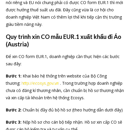
nói riêng và EU nói chung phải có được CO form EUR.1 thì mới
được hưởng thuế suất ưu đãi. Đây cũng vừa là cơ hội cho
doanh nghiệp Việt Nam có thêm lợi thế khi tiếp cận thị trường
giàu tiềm năng này.
Quy trình xin CO mẫu EUR.1 xuất khẩu đi Áo
(Austria)
Để xin CO form EUR.1, doanh nghiệp cần thực hiện các bước
sau đây:
Bước 1:
Khai báo hệ thống trên website của Bộ Công
thương:
http://ecosys.gov.vn
. Trong trường hợp doanh nghiệp
chưa có đăng kí thương nhân, cần chuẩn bị hồ sơ thương nhận
và xin cấp tải khoản trên hệ thống Ecosys.
Bước 2:
Chuẩn bị đầy đủ bộ hồ sơ (theo hướng dẫn dưới đây)
Bước 3:
Nộp hồ sơ cho cán bộ tiếp nhận. Hồ sơ xin cấp CO sẽ
được cán bộ kiểm tra và tư vấn cụ thể