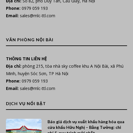
Địa chỉ:
Số 82, phố Duy Tân, Cầu Giấy, Hà Nội
Phone:
0979 059 193
Email:
sales@mlc-ttl.com
VĂN PHÒNG NỘI BÀI
THÔNG TIN LIÊN HỆ
Địa chỉ:
phòng 215, tòa nhà sky coffee khu A Nội Bài, xã Phú
Minh, huyện Sóc Sơn, TP Hà Nội
Phone:
0979 059 193
Email:
sales@mlc-ttl.com
DỊCH VỤ NỔI BẬT
Báo giá dịch vụ xuất khẩu hàng hóa qua
cửa khẩu Hữu Nghị – Bằng Tường: chi
phí & quy trình mới nhất