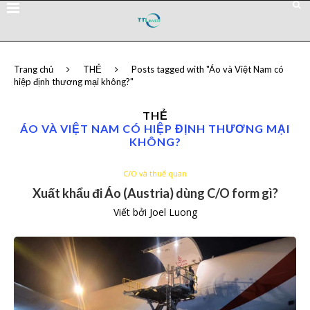
Trang chủ
THẺ
Posts tagged with "Áo và Việt Nam có
hiệp định thương mại không?"
THẺ
ÁO VÀ VIỆT NAM CÓ HIỆP ĐỊNH THƯƠNG MẠI
KHÔNG?
C/O và thuế quan
Xuất khẩu đi Áo (Austria) dùng C/O form gì?
Viết bởi
Joel Luong