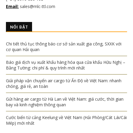
Email:
sales@mlc-ttl.com
NỔI BẬT
Chi tiết thủ tục thông báo cơ sở sản xuất gia công, SXXK với
cơ quan Hải quan
Báo giá dịch vụ xuất khẩu hàng hóa qua cửa khẩu Hữu Nghị –
Bằng Tường: chi phí & quy trình mới nhất
Giải pháp vận chuyển air cargo từ Ấn Độ về Việt Nam: nhanh
chóng, giá rẻ, an toàn
Gửi hàng air cargo từ Hà Lan về Việt Nam: giá cước, thời gian
bay và kinh nghiệm thông quan
Cước biển từ cảng Keelung về Việt Nam (Hải Phòng/Cát Lái/Cái
Mép) mới nhất