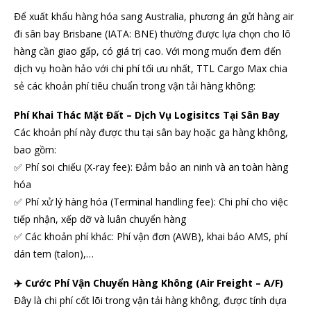
Để xuất khẩu hàng hóa sang Australia, phương án gửi hàng air
đi sân bay Brisbane (IATA: BNE) thường được lựa chọn cho lô
hàng cần giao gấp, có giá trị cao. Với mong muốn đem đến
dịch vụ hoàn hảo với chi phí tối ưu nhất, TTL Cargo Max chia
sẻ các khoản phí tiêu chuẩn trong vận tải hàng không:
Phí Khai Thác Mặt Đất – Dịch Vụ Logisitcs Tại Sân Bay
Các khoản phí này được thu tại sân bay hoặc ga hàng không,
bao gồm:
✅ Phí soi chiếu (X-ray fee): Đảm bảo an ninh và an toàn hàng
hóa
✅ Phí xử lý hàng hóa (Terminal handling fee): Chi phí cho việc
tiếp nhận, xếp dỡ và luân chuyển hàng
✅ Các khoản phí khác: Phí vận đơn (AWB), khai báo AMS, phí
dán tem (talon),…
✈️ Cước Phí Vận Chuyển Hàng Không (Air Freight – A/F)
Đây là chi phí cốt lõi trong vận tải hàng không, được tính dựa