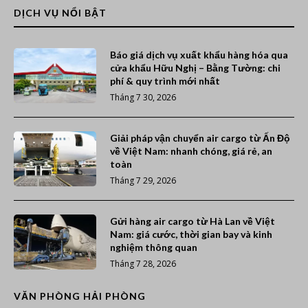
DỊCH VỤ NỔI BẬT
Báo giá dịch vụ xuất khẩu hàng hóa qua
cửa khẩu Hữu Nghị – Bằng Tường: chi
phí & quy trình mới nhất
Tháng 7 30, 2026
Giải pháp vận chuyển air cargo từ Ấn Độ
về Việt Nam: nhanh chóng, giá rẻ, an
toàn
Tháng 7 29, 2026
Gửi hàng air cargo từ Hà Lan về Việt
Nam: giá cước, thời gian bay và kinh
nghiệm thông quan
Tháng 7 28, 2026
VĂN PHÒNG HẢI PHÒNG