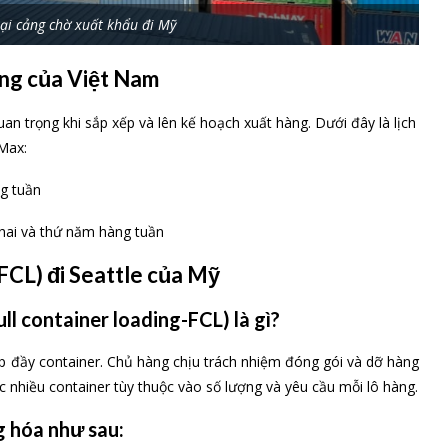
tại cảng chờ xuất khẩu đi Mỹ
cảng của Việt Nam
n trọng khi sắp xếp và lên kế hoạch xuất hàng. Dưới đây là lịch
 Max:
ng tuần
 hai và thứ năm hàng tuần
FCL) đi Seattle của Mỹ
ll container loading-FCL) là gì?
p đầy container. Chủ hàng chịu trách nhiệm đóng gói và dỡ hàng
 nhiều container tùy thuộc vào số lượng và yêu cầu mỗi lô hàng.
g hóa như sau: