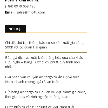
Hotline kinh doanh:
(+84) 0979 059 193
Email:
sales@mlc-ttl.com
NỔI BẬT
Chi tiết thủ tục thông báo cơ sở sản xuất gia công,
SXXK với cơ quan Hải quan
Báo giá dịch vụ xuất khẩu hàng hóa qua cửa khẩu
Hữu Nghị – Bằng Tường: chi phí & quy trình mới
nhất
Giải pháp vận chuyển air cargo từ Ấn Độ về Việt
Nam: nhanh chóng, giá rẻ, an toàn
Gửi hàng air cargo từ Hà Lan về Việt Nam: giá cước,
thời gian bay và kinh nghiệm thông quan
Cước biển từ cảng Keelung về Việt Nam (Hải