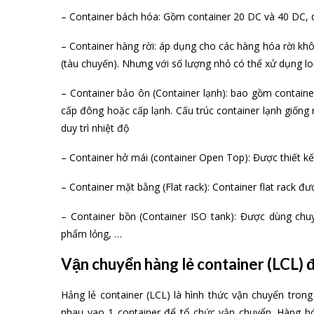
– Container bách hóa: Gồm container 20 DC và 40 DC,
– Container hàng rời: áp dụng cho các hàng hóa rời k
(tàu chuyến). Nhưng với số lượng nhỏ có thể xử dụng lo
– Container bảo ôn (Container lạnh): bao gồm contai
cấp đông hoặc cấp lạnh. Cấu trúc container lạnh giốn
duy trì nhiệt độ
– Container hở mái (container Open Top): Được thiết kế
– Container mặt bằng (Flat rack): Container flat rack đ
– Container bồn (Container ISO tank): Được dùng chu
phẩm lỏng, …
Vận chuyển hàng lẻ container (LCL) 
Hảng lẻ container (LCL) là hình thức vận chuyển tro
nhau vao 1 container để tổ chức vận chuyển. Hàng 