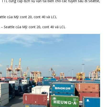
i, TTL cung cấp dịch vụ vận tải biển cho các tuyến sau đi Seattle,
tle của Mỹ: cont 20, cont 40 và LCL
– Seattle của Mỹ: cont 20, cont 40 và LCL