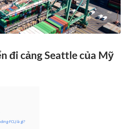
 đi cảng Seattle của Mỹ
ing-FCL) là gì?