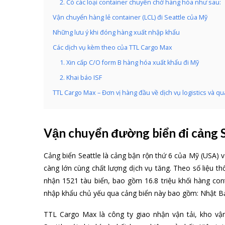
2. Có các loại container chuyên chở hàng hóa như sau:
Vận chuyển hàng lẻ container (LCL) đi Seattle của Mỹ
Những lưu ý khi đóng hàng xuất nhập khẩu
Các dịch vụ kèm theo của TTL Cargo Max
1. Xin cấp C/O form B hàng hóa xuất khẩu đi Mỹ
2. Khai báo ISF
TTL Cargo Max – Đơn vị hàng đầu về dịch vụ logistics và q
Vận chuyển đường biển đi cảng 
Cảng biển Seattle là cảng bận rộn thứ 6 của Mỹ (USA) 
càng lớn cùng chất lượng dịch vụ tăng. Theo số liệu t
nhận 1521 tàu biển, bao gồm 16.8 triệu khối hàng con
nhập khẩu chủ yếu qua cảng biển này bao gồm: Nhật Bả
TTL Cargo Max là công ty giao nhận vận tải, kho v