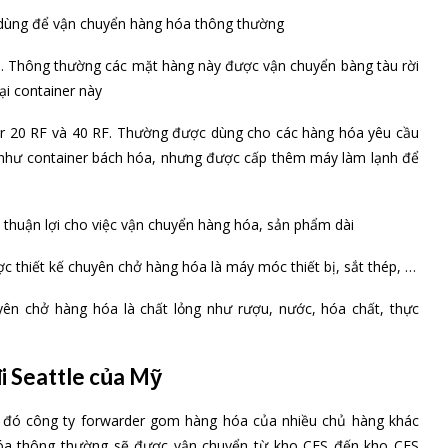
 dùng để vận chuyển hàng hóa thông thường
hô. Thông thường các mặt hàng này được vận chuyển bàng tàu rời
ại container này
ner 20 RF và 40 RF. Thường được dùng cho các hàng hóa yêu cầu
g như container bách hóa, nhưng được cấp thêm máy làm lạnh để
 thuận lợi cho việc vận chuyển hàng hóa, sản phẩm dài
ược thiết kế chuyên chở hàng hóa là máy móc thiết bị, sắt thép, …
yên chở hàng hóa là chất lỏng như rượu, nước, hóa chất, thực
đi Seattle của Mỹ
ng đó công ty forwarder gom hàng hóa của nhiều chủ hàng khác
hóa thông thường sẽ được vận chuyển từ kho CFS đến kho CFS