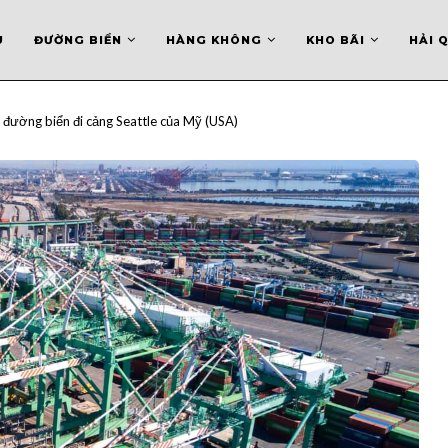
U
ĐƯỜNG BIỂN
HÀNG KHÔNG
KHO BÃI
HẢI 
 đường biển đi cảng Seattle của Mỹ (USA)