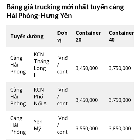
Bảng giá trucking mới nhất tuyến cảng
Hải Phòng-Hưng Yên
Đơn
Container
Container
Tuyến đường
vị
20
40
KCN
Cảng
Vnđ
Thăng
Hải
/
Long
3,450,000
3,750,000
Phòng
cont
II
Cảng
KCN
Vnđ
Hải
Phố
/
3,450,000
3,750,000
Phòng
Nối A
cont
Cảng
Vnđ
Yên
Hải
/
Mỹ
3,550,000
3,850,000
Phòng
cont