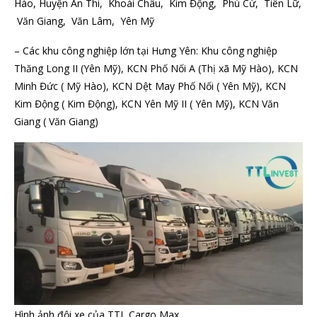
Hào, Huyện Ân Thi, Khoái Châu, Kim Động, Phù Cừ, Tiên Lữ,
Văn Giang, Văn Lâm, Yên Mỹ
– Các khu công nghiệp lớn tại Hưng Yên: Khu công nghiệp
Thăng Long II (Yên Mỹ), KCN Phố Nối A (Thị xã Mỹ Hào), KCN
Minh Đức ( Mỹ Hào), KCN Dệt May Phố Nối ( Yên Mỹ), KCN
Kim Động ( Kim Động), KCN Yên Mỹ II ( Yên Mỹ), KCN Văn
Giang ( Văn Giang)
Hình ảnh đội xe của TTL Cargo Max