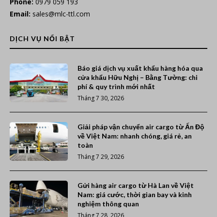
Phone:
0979 059 193
Email:
sales@mlc-ttl.com
DỊCH VỤ NỔI BẬT
Báo giá dịch vụ xuất khẩu hàng hóa qua
cửa khẩu Hữu Nghị – Bằng Tường: chi
phí & quy trình mới nhất
Tháng 7 30, 2026
Giải pháp vận chuyển air cargo từ Ấn Độ
về Việt Nam: nhanh chóng, giá rẻ, an
toàn
Tháng 7 29, 2026
Gửi hàng air cargo từ Hà Lan về Việt
Nam: giá cước, thời gian bay và kinh
nghiệm thông quan
Tháng 7 28, 2026