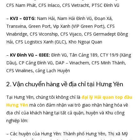
CFS Nam Phát, CFS Inlaco, CFS Vietracht, PTSC Đình Vũ
–
KV3 – 03TG:
Nam Hải, Nam Hải Đình Vũ, Đoạn Xá,
Transvina, Green Port, Vip Xanh (VIP Green Port), CFS
Vinabridge, CFS Viconship, CFS Vijaco, CFS Germadept Đồng
Hải, CFS Logistics Xanh (GLC), Kho Ngoại Quan
–
KV Đình Vũ – 03EE:
Đình Vũ, Tân Cảng 189, CTY 19/9 (Xăng
Dầu), CP Cảng Đình Vũ, DAP – Vinachem, CFS Minh Thành,
CFS Vinalines, cảng Lạch Huyện
2. Vận chuyển hàng về địa chỉ tại Hưng Yên
Tại Hưng Yên, chúng tôi không chỉ là
đại lý Hải quan top đầu
Hưng Yên
mà còn đảm nhận vai trò giao nhận hàng hóa về
địa chỉ của khách hàng tại tất cả quận, huyện và Khu công
nghiệp lớn:
– Các huyện của Hưng Yên: Thành phố Hưng Yên, Thị xã Mỹ