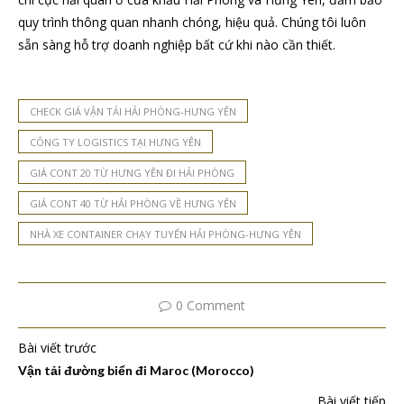
quy trình thông quan nhanh chóng, hiệu quả. Chúng tôi luôn
sẵn sàng hỗ trợ doanh nghiệp bất cứ khi nào cần thiết.
CHECK GIÁ VẬN TẢI HẢI PHÒNG-HƯNG YÊN
CÔNG TY LOGISTICS TẠI HƯNG YÊN
GIÁ CONT 20 TỪ HƯNG YÊN ĐI HẢI PHÒNG
GIÁ CONT 40 TỪ HẢI PHÒNG VỀ HƯNG YÊN
NHÀ XE CONTAINER CHẠY TUYẾN HẢI PHÒNG-HƯNG YÊN
0 Comment
Bài viết trước
Vận tải đường biển đi Maroc (Morocco)
Bài viết tiếp