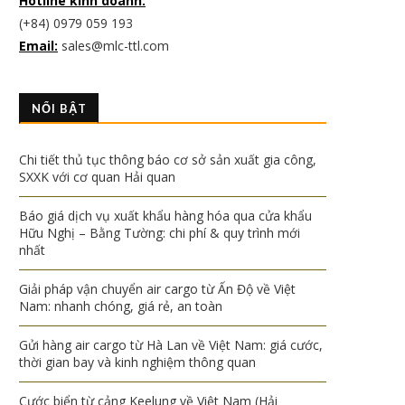
Hotline kinh doanh:
(+84) 0979 059 193
Email:
sales@mlc-ttl.com
NỔI BẬT
Chi tiết thủ tục thông báo cơ sở sản xuất gia công,
SXXK với cơ quan Hải quan
Báo giá dịch vụ xuất khẩu hàng hóa qua cửa khẩu
Hữu Nghị – Bằng Tường: chi phí & quy trình mới
nhất
Giải pháp vận chuyển air cargo từ Ấn Độ về Việt
Nam: nhanh chóng, giá rẻ, an toàn
Gửi hàng air cargo từ Hà Lan về Việt Nam: giá cước,
thời gian bay và kinh nghiệm thông quan
Cước biển từ cảng Keelung về Việt Nam (Hải