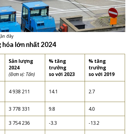
gần đây
g hóa lớn nhất 2024
Sản lượng
% tăng
% tăng
2024
trưởng
trưởng
(Đơn vị: Tấn)
so với 2023
so với 2019
4 938 211
14.1
2.7
3 778 331
9.8
4.0
3 754 236
-3.3
-13.2