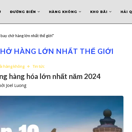
U
ĐƯỜNG BIỂN
HÀNG KHÔNG
KHO BÃI
HẢI 
bay chở hàng lớn nhất thế giới"
CHỞ HÀNG LỚN NHẤT THẾ GIỚI
tải hàng không
Tin tức
ợng hàng hóa lớn nhất năm 2024
 bởi
Joel Luong