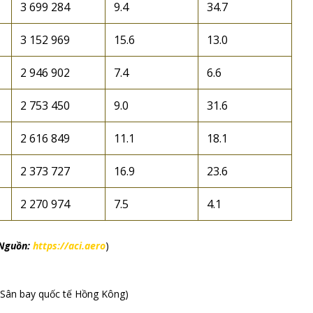
3 699 284
9.4
34.7
3 152 969
15.6
13.0
2 946 902
7.4
6.6
2 753 450
9.0
31.6
2 616 849
11.1
18.1
2 373 727
16.9
23.6
2 270 974
7.5
4.1
Nguồn:
https://aci.aero
)
(Sân bay quốc tế Hồng Kông)