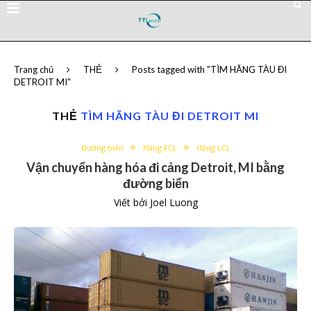
Trang chủ
THẺ
Posts tagged with "TÌM HÃNG TÀU ĐI
DETROIT MI"
THẺ
TÌM HÃNG TÀU ĐI DETROIT MI
Đường biển
Hàng FCL
Hàng LCL
Vận chuyển hàng hóa đi cảng Detroit, MI bằng
đường biển
Viết bởi
Joel Luong