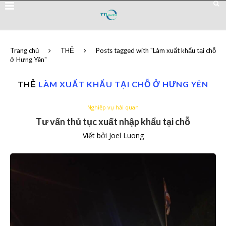
Trang chủ
THẺ
Posts tagged with "Làm xuất khẩu tại chỗ
ở Hưng Yên"
THẺ
LÀM XUẤT KHẨU TẠI CHỖ Ở HƯNG YÊN
Nghiệp vụ hải quan
Tư vấn thủ tục xuất nhập khẩu tại chỗ
Viết bởi
Joel Luong