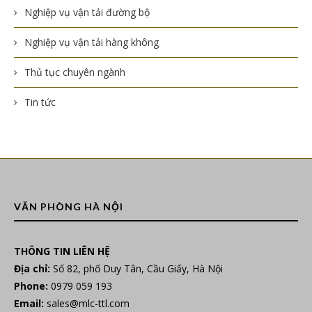
Nghiệp vụ vận tải đường bộ
Nghiệp vụ vận tải hàng không
Thủ tục chuyên ngành
Tin tức
VĂN PHÒNG HÀ NỘI
THÔNG TIN LIÊN HỆ
Địa chỉ:
Số 82, phố Duy Tân, Cầu Giấy, Hà Nội
Phone:
0979 059 193
Email:
sales@mlc-ttl.com