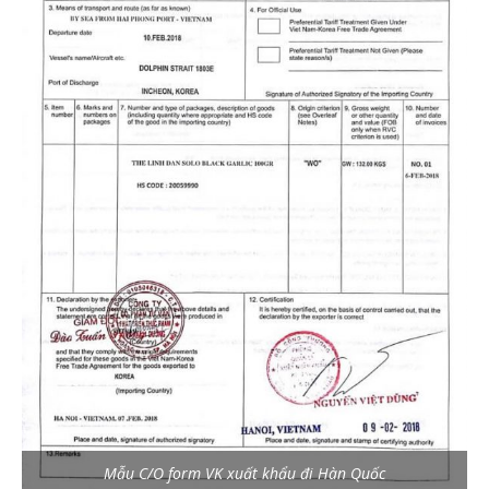
Mẫu C/O form VK xuất khẩu đi Hàn Quốc