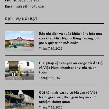
Phone:
0979 059 193
Email:
sales@mlc-ttl.com
DỊCH VỤ NỔI BẬT
Báo giá dịch vụ xuất khẩu hàng hóa qua
cửa khẩu Hữu Nghị – Bằng Tường: chi
phí & quy trình mới nhất
Tháng 7 30, 2026
Giải pháp vận chuyển air cargo từ Ấn Độ
về Việt Nam: nhanh chóng, giá rẻ, an
toàn
Tháng 7 29, 2026
Gửi hàng air cargo từ Hà Lan về Việt
Nam: giá cước, thời gian bay và kinh
nghiệm thông quan
Tháng 7 28, 2026