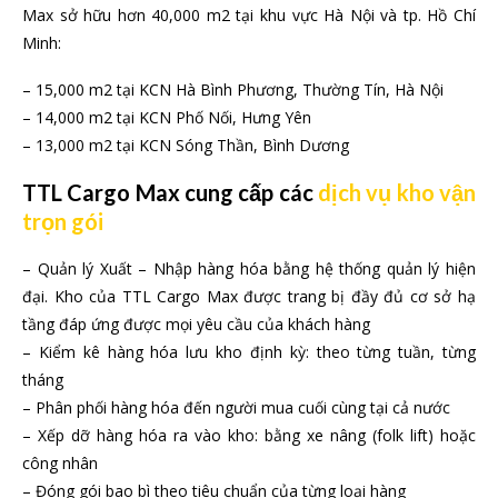
Max sở hữu hơn 40,000 m2 tại khu vực Hà Nội và tp. Hồ Chí
Minh:
– 15,000 m2 tại KCN Hà Bình Phương, Thường Tín, Hà Nội
– 14,000 m2 tại KCN Phố Nối, Hưng Yên
– 13,000 m2 tại KCN Sóng Thần, Bình Dương
TTL Cargo Max cung cấp các
dịch vụ kho vận
trọn gói
– Quản lý Xuất – Nhập hàng hóa bằng hệ thống quản lý hiện
đại. Kho của TTL Cargo Max được trang bị đầy đủ cơ sở hạ
tầng đáp ứng được mọi yêu cầu của khách hàng
– Kiểm kê hàng hóa lưu kho định kỳ: theo từng tuần, từng
tháng
– Phân phối hàng hóa đến người mua cuối cùng tại cả nước
– Xếp dỡ hàng hóa ra vào kho: bằng xe nâng (folk lift) hoặc
công nhân
– Đóng gói bao bì theo tiêu chuẩn của từng loại hàng