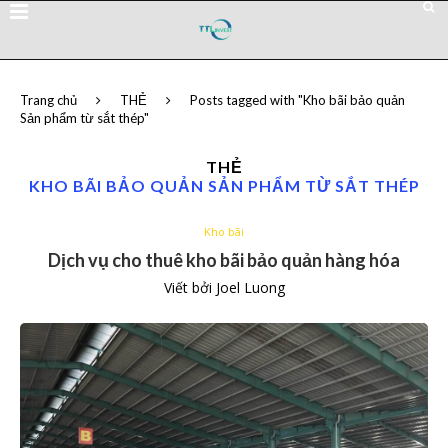
Trang chủ
THẺ
Posts tagged with "Kho bãi bảo quản
Sản phẩm từ sắt thép"
THẺ
KHO BÃI BẢO QUẢN SẢN PHẨM TỪ SẮT THÉP
Kho bãi
Dịch vụ cho thuê kho bãi bảo quản hàng hóa
Viết bởi
Joel Luong