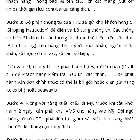
khách hàng. Thông báo về tên tàu, lịch cắt máng (Cut off
time), thời gian lưu cont/bãi tại cảng đích, …
Bước 3:
Bộ phận chứng từ của TTL sẽ gửi cho khách hàng SI
(Shipping instruction) để điền và bổ sung thông tin. Các thông
tin trên SI chính là các thông tin được thể hiện trên vận đơn
(Bill of lading): tên hàng, tên người xuất khẩu, người nhập
khẩu, số lượng chính xác, số cân, số kiện, …
Dựa vào SI, chúng tôi sẽ phát hành bộ vận đơn nháp (Draft
bill) để khách hàng kiểm tra. Sau khi xác nhận, TTL sẽ phát
hành vận đơn chính thức: có thể là bill gốc hoặc điện gửi hàng
(telex bill) hoặc seaway bill
Bước 4:
Riêng với hàng xuất khẩu đi Mỹ, trước khi tàu khởi
hành 2 ngày, cần phải khai AMS cho hàng vào Mỹ. Đội ngũ
chứng từ của TTL phải liên tục giám sát việc tình trạng AMS
cho đến khi hàng cập cảng đích
Bước 5:
Sau khi hàng đi, bộ phận chăm sóc khách hàng của