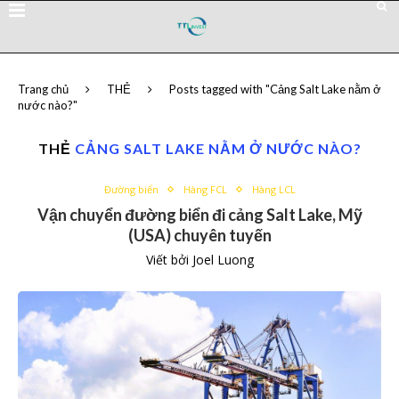
Trang chủ
THẺ
Posts tagged with "Cảng Salt Lake nằm ở
nước nào?"
THẺ
CẢNG SALT LAKE NẰM Ở NƯỚC NÀO?
Đường biển
Hàng FCL
Hàng LCL
Vận chuyển đường biển đi cảng Salt Lake, Mỹ
(USA) chuyên tuyến
Viết bởi
Joel Luong