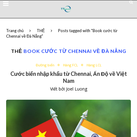
Trang chủ
THẺ
Posts tagged with "Book cước từ
Chennai về Đà Nẵng"
THẺ
BOOK CƯỚC TỪ CHENNAI VỀ ĐÀ NẴNG
Đường biển
Hàng FCL
Hàng LCL
Cước biển nhập khẩu từ Chennai, Ấn Độ về Việt
Nam
Viết bởi
Joel Luong