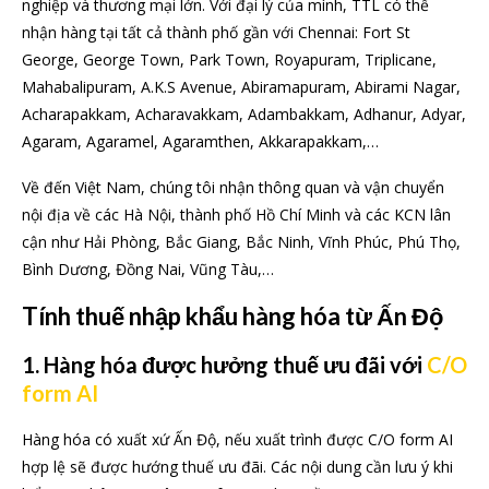
nghiệp và thương mại lớn. Với đại lý của mình, TTL có thể
nhận hàng tại tất cả thành phố gần với Chennai: Fort St
George, George Town, Park Town, Royapuram, Triplicane,
Mahabalipuram, A.K.S Avenue, Abiramapuram, Abirami Nagar,
Acharapakkam, Acharavakkam, Adambakkam, Adhanur, Adyar,
Agaram, Agaramel, Agaramthen, Akkarapakkam,…
Về đến Việt Nam, chúng tôi nhận thông quan và vận chuyển
nội địa về các Hà Nội, thành phố Hồ Chí Minh và các KCN lân
cận như Hải Phòng, Bắc Giang, Bắc Ninh, Vĩnh Phúc, Phú Thọ,
Bình Dương, Đồng Nai, Vũng Tàu,…
Tính thuế nhập khẩu hàng hóa từ Ấn Độ
1. Hàng hóa được hưởng thuế ưu đãi với
C/O
form AI
Hàng hóa có xuất xứ Ấn Độ, nếu xuất trình được C/O form AI
hợp lệ sẽ được hướng thuế ưu đãi. Các nội dung cần lưu ý khi