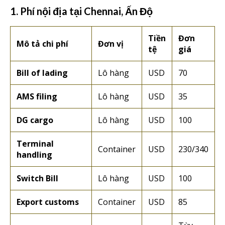
1. Phí nội địa tại Chennai, Ấn Độ
Tiền
Đơn
Mô tả chi phí
Đơn vị
tệ
giá
Bill of lading
Lô hàng
USD
70
AMS filing
Lô hàng
USD
35
DG cargo
Lô hàng
USD
100
Terminal
Container
USD
230/340
handling
Switch Bill
Lô hàng
USD
100
Export customs
Container
USD
85