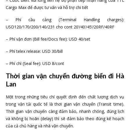
– Cước biển: vui lòng liên hệ bộ phận tiếp nhận hàng của TTL
Cargo Max để được tư vấn và hỗ trợ chi tiết
– Phí cầu cảng (Terminal Handling charges):
USD120/170/200/140/231 cho cont 20’/40’/45’/20RF/40RF
– Phí vận đơn (Bill fee/Docs fee): USD 40/set
– Phí telex release: USD 30/bill
– Phí chì (Seal fee): USD 8/cont
Thời gian vận chuyển đường biển đi Hà
Lan
Một trong những tiêu chí quyết định đến chất lượng dịch vụ
trong vận tải quốc tế là thơi gian vận chuyển (Transit time).
Thời gian vận chuyển càng đảm bảo, nhanh chóng, đúng lịch
và không bị hoãn (delay) thì sẽ đảm bảo theo đúng kế hoạch
của cả chủ hàng và nhà vận chuyển.