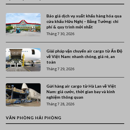
Báo giá dịch vụ xuất khẩu hàng hóa qua
cửa khẩu Hữu Nghị – Bằng Tường: chi
phí & quy trình mới nhất
Tháng 7 30, 2026
Giải pháp vận chuyển air cargo từ Ấn Độ
về Việt Nam: nhanh chóng, giá rẻ, an
toàn
Tháng 7 29, 2026
Gửi hàng air cargo từ Hà Lan về Việt
Nam: giá cước, thời gian bay và kinh
nghiệm thông quan
Tháng 7 28, 2026
VĂN PHÒNG HẢI PHÒNG