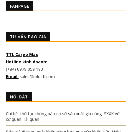
FANPAGE
TƯ VẤN BÁO GIÁ
TTL Cargo Max
Hotline kinh doanh:
(+84) 0979 059 193
Email:
sales@mlc-ttl.com
NỔI BẬT
Chi tiết thủ tục thông báo cơ sở sản xuất gia công, SXXK với
cơ quan Hải quan
Báo giá dịch vụ xuất khẩu hàng hóa qua cửa khẩu Hữu Nghị –