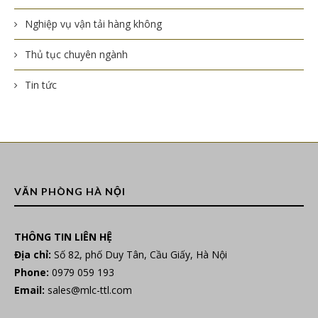
Nghiệp vụ vận tải hàng không
Thủ tục chuyên ngành
Tin tức
VĂN PHÒNG HÀ NỘI
THÔNG TIN LIÊN HỆ
Địa chỉ:
Số 82, phố Duy Tân, Cầu Giấy, Hà Nội
Phone:
0979 059 193
Email:
sales@mlc-ttl.com