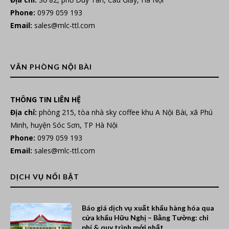
Phone:
0979 059 193
Email:
sales@mlc-ttl.com
VĂN PHÒNG NỘI BÀI
THÔNG TIN LIÊN HỆ
Địa chỉ:
phòng 215, tòa nhà sky coffee khu A Nội Bài, xã Phú
Minh, huyện Sóc Sơn, TP Hà Nội
Phone:
0979 059 193
Email:
sales@mlc-ttl.com
DỊCH VỤ NỔI BẬT
Báo giá dịch vụ xuất khẩu hàng hóa qua
cửa khẩu Hữu Nghị – Bằng Tường: chi
phí & quy trình mới nhất