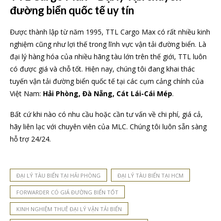
đường biển quốc tế uy tín
Được thành lập từ năm 1995, TTL Cargo Max có rất nhiều kinh
nghiệm cũng như lợi thế trong lĩnh vực vận tải đường biển. Là
đại lý hàng hóa của nhiều hãng tàu lớn trên thế giới, TTL luôn
có được giá và chỗ tốt. Hiện nay, chúng tôi đang khai thác
tuyến vận tải đường biển quốc tế tại các cụm cảng chính của
Việt Nam:
Hải Phòng, Đà Nẵng, Cát Lái-Cái Mép
.
Bất cứ khi nào có nhu cầu hoặc cần tư vấn về chi phí, giá cả,
hãy liên lạc với chuyên viên của MLC. Chúng tôi luôn sẵn sàng
hỗ trợ 24/24.
ĐẠI LÝ TÀU BIỂN TẠI HẢI PHÒNG
ĐẠI LÝ TÀU BIỂN TẠI HCM
FORWARDER CÓ GIÁ ĐƯỜNG BIỂN TỐT
KINH NGHIỆM THUÊ ĐẠI LÝ VẬN TẢI BIỂN