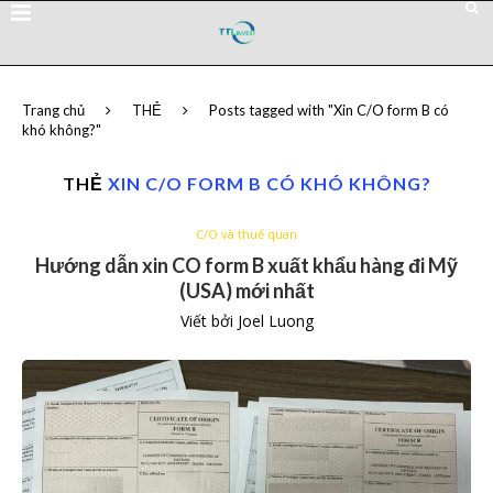
Trang chủ
THẺ
Posts tagged with "Xin C/O form B có
khó không?"
THẺ
XIN C/O FORM B CÓ KHÓ KHÔNG?
C/O và thuế quan
Hướng dẫn xin CO form B xuất khẩu hàng đi Mỹ
(USA) mới nhất
Viết bởi
Joel Luong