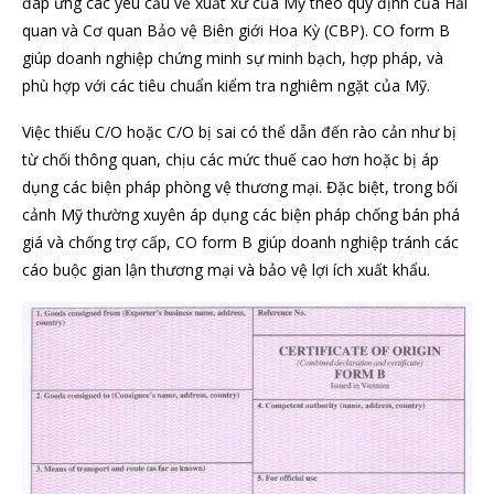
đáp ứng các yêu cầu về xuất xứ của Mỹ theo quy định của Hải
quan và Cơ quan Bảo vệ Biên giới Hoa Kỳ (CBP). CO form B
giúp doanh nghiệp chứng minh sự minh bạch, hợp pháp, và
phù hợp với các tiêu chuẩn kiểm tra nghiêm ngặt của Mỹ.
Việc thiếu C/O hoặc C/O bị sai có thể dẫn đến rào cản như bị
từ chối thông quan, chịu các mức thuế cao hơn hoặc bị áp
dụng các biện pháp phòng vệ thương mại. Đặc biệt, trong bối
cảnh Mỹ thường xuyên áp dụng các biện pháp chống bán phá
giá và chống trợ cấp, CO form B giúp doanh nghiệp tránh các
cáo buộc gian lận thương mại và bảo vệ lợi ích xuất khẩu.