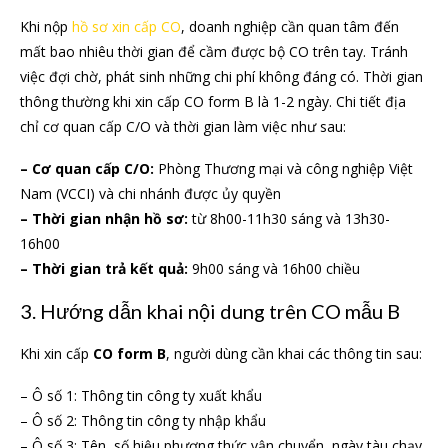
Khi nộp
hồ sơ xin cấp CO
, doanh nghiệp cần quan tâm đến
mất bao nhiêu thời gian để cầm được bộ CO trên tay. Tránh
việc đợi chờ, phát sinh những chi phí không đáng có. Thời gian
thông thường khi xin cấp CO form B là 1-2 ngày. Chi tiết địa
chỉ cơ quan cấp C/O và thời gian làm việc như sau:
– Cơ quan cấp C/O:
Phòng Thương mại và công nghiệp Việt
Nam (VCCI) và chi nhánh được ủy quyền
– Thời gian nhận hồ sơ:
từ 8h00-11h30 sáng và 13h30-
16h00
– Thời gian trả kết quả:
9h00 sáng và 16h00 chiều
3. Hướng dẫn khai nội dung trên CO mẫu B
Khi xin cấp
CO form B
, người dùng cần khai các thông tin sau:
– Ô số 1: Thông tin công ty xuất khẩu
– Ô số 2: Thông tin công ty nhập khẩu
– Ô số 3: Tên, số hiệu phương thức vận chuyển, ngày tàu chạy,