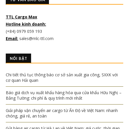
TTL Cargo Max
Hotline kinh doanh:
(+84) 0979 059 193
Email:
sales@mlc-ttl.com
NỔI BẬT
Chi tiết thủ tục thông báo cơ sở sản xuất gia công, SXXK với
cơ quan Hải quan
Báo giá dịch vụ xuất khẩu hàng hóa qua cửa khẩu Hữu Nghị –
Bằng Tường: chi phí & quy trình mới nhất
Giải pháp vận chuyển air cargo từ Ấn Độ về Việt Nam: nhanh
chóng, giá rẻ, an toàn
Gửi hàng air cargo từ Hà Lan về Việt Nam: giá cước, thời gian