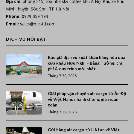
Địa chỉ:
phòng 215, tòa nhà sky coffee khu A Nội Bài, xã Phú
Minh, huyện Sóc Sơn, TP Hà Nội
Phone:
0979 059 193
Email:
sales@mlc-ttl.com
DỊCH VỤ NỔI BẬT
Báo giá dịch vụ xuất khẩu hàng hóa qua
cửa khẩu Hữu Nghị – Bằng Tường: chi
phí & quy trình mới nhất
Tháng 7 30, 2026
Giải pháp vận chuyển air cargo từ Ấn Độ
về Việt Nam: nhanh chóng, giá rẻ, an
toàn
Tháng 7 29, 2026
Gửi hàng air cargo từ Hà Lan về Việt