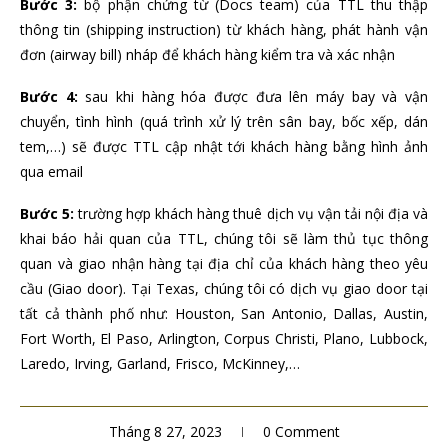
Bước 3:
bộ phận chứng từ (Docs team) của TTL thu thập
thông tin (shipping instruction) từ khách hàng, phát hành vận
đơn (airway bill) nháp để khách hàng kiểm tra và xác nhận
Bước 4:
sau khi hàng hóa được đưa lên máy bay và vận
chuyển, tình hình (quá trình xử lý trên sân bay, bốc xếp, dán
tem,…) sẽ được TTL cập nhật tới khách hàng bằng hình ảnh
qua email
Bước 5:
trường hợp khách hàng thuê dịch vụ vận tải nội địa và
khai báo hải quan của TTL, chúng tôi sẽ làm thủ tục thông
quan và giao nhận hàng tại địa chỉ của khách hàng theo yêu
cầu (Giao door). Tại Texas, chúng tôi có dịch vụ giao door tại
tất cả thành phố như: Houston, San Antonio, Dallas, Austin,
Fort Worth, El Paso, Arlington, Corpus Christi, Plano, Lubbock,
Laredo, Irving, Garland, Frisco, McKinney,…
Tháng 8 27, 2023
0 Comment