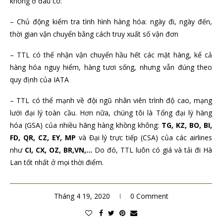
không ở đâu có:
– Chủ động kiểm tra tình hình hàng hóa: ngày đi, ngày đến,
thời gian vận chuyển bằng cách truy xuất số vận đơn
– TTL có thể nhận vận chuyển hầu hết các mặt hàng, kể cả
hàng hóa nguy hiểm, hàng tươi sống, nhưng vẫn đúng theo
quy định của IATA
– TTL có thể mạnh về đội ngũ nhân viên trình độ cao, mạng
lưới đại lý toàn cầu. Hơn nữa, chúng tôi là Tổng đại lý hàng
hóa (GSA) của nhiều hãng hàng khồng không:
TG, KZ, BO, BI,
FD, QR, CZ, EY, MP
và Đại lý trực tiếp (CSA) của các airlines
như
CI, CX, OZ, BR,VN,…
Do đó, TTL luôn có giá và tải đi Hà
Lan tốt nhất ở mọi thời điểm.
Tháng 4 19, 2020
0 Comment