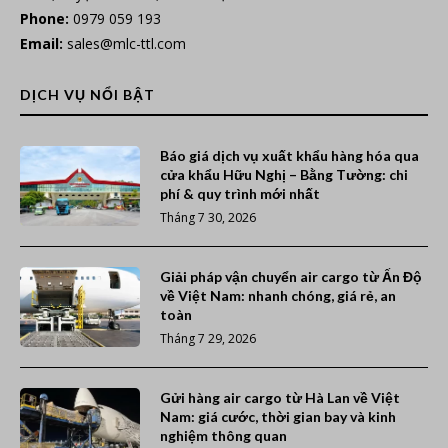
Phone:
0979 059 193
Email:
sales@mlc-ttl.com
DỊCH VỤ NỔI BẬT
Báo giá dịch vụ xuất khẩu hàng hóa qua
cửa khẩu Hữu Nghị – Bằng Tường: chi
phí & quy trình mới nhất
Tháng 7 30, 2026
Giải pháp vận chuyển air cargo từ Ấn Độ
về Việt Nam: nhanh chóng, giá rẻ, an
toàn
Tháng 7 29, 2026
Gửi hàng air cargo từ Hà Lan về Việt
Nam: giá cước, thời gian bay và kinh
nghiệm thông quan