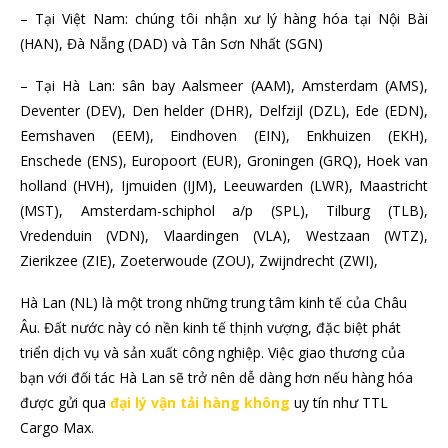
– Tại Việt Nam: chúng tôi nhận xư lý hàng hóa tại Nội Bài
(HAN), Đà Nẵng (DAD) và Tân Sơn Nhất (SGN)
– Tại Hà Lan: sân bay Aalsmeer (AAM), Amsterdam (AMS),
Deventer (DEV), Den helder (DHR), Delfzijl (DZL), Ede (EDN),
Eemshaven (EEM), Eindhoven (EIN), Enkhuizen (EKH),
Enschede (ENS), Europoort (EUR), Groningen (GRQ), Hoek van
holland (HVH), Ijmuiden (IJM), Leeuwarden (LWR), Maastricht
(MST), Amsterdam-schiphol a/p (SPL), Tilburg (TLB),
Vredenduin (VDN), Vlaardingen (VLA), Westzaan (WTZ),
Zierikzee (ZIE), Zoeterwoude (ZOU), Zwijndrecht (ZWI),
Hà Lan (NL) là một trong những trung tâm kinh tế của Châu
Âu. Đất nước này có nền kinh tế thịnh vượng, đặc biệt phát
triển dịch vụ và sản xuất công nghiệp. Việc giao thương của
bạn với đối tác Hà Lan sẽ trở nên dễ dàng hơn nếu hàng hóa
được gửi qua
đại lý vận tải hàng không
uy tín như TTL
Cargo Max.