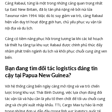
Cảng Rabaul, từng là một trong những cảng quan trọng nhất
tại East New Britain, đã bị tàn phá nặng nề bởi núi lửa
Tavurvur năm 1994. Mặc dù bị suy giảm vai trò, cảng Rabaul
hiện vẫn duy trì hoạt động giới hạn, chủ yếu phục vụ vận tải
nội địa và du lịch.
Cảng có tiềm năng phục hồi trong tương lai khi các kế hoạch
tái thiết hạ tầng tại khu vực Rabaul được chính phủ thúc đẩy
nhằm phát triển ngành du lịch và khôi phục chuỗi cung ứng ven
biển.
Bạn đang tìm đối tác logistics đáng tin
cậy tại Papua New Guinea?
Với hệ thống cảng biển ngày càng mở rộng và vai trò chiến
lược trong khu vực Thái Bình Dương, việc lựa chọn đúng đối
tác vận tải và hậu cần là yếu tố then chốt để tối ưu chuỗi cung
ứng và chi phí xuất nhập khẩu. TTL Cargo Max tự hào là một
trong những đơn vị dẫn đầu trong lĩnh vực logistics quốc tế,