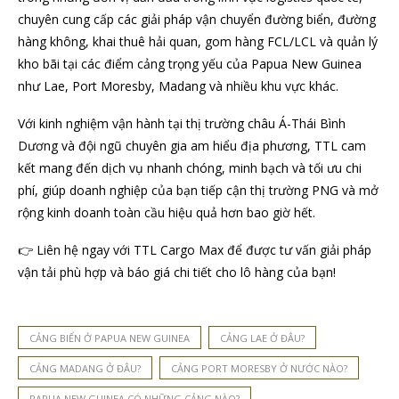
chuyên cung cấp các giải pháp vận chuyển đường biển, đường
hàng không, khai thuê hải quan, gom hàng FCL/LCL và quản lý
kho bãi tại các điểm cảng trọng yếu của Papua New Guinea
như Lae, Port Moresby, Madang và nhiều khu vực khác.
Với kinh nghiệm vận hành tại thị trường châu Á-Thái Bình
Dương và đội ngũ chuyên gia am hiểu địa phương, TTL cam
kết mang đến dịch vụ nhanh chóng, minh bạch và tối ưu chi
phí, giúp doanh nghiệp của bạn tiếp cận thị trường PNG và mở
rộng kinh doanh toàn cầu hiệu quả hơn bao giờ hết.
👉 Liên hệ ngay với TTL Cargo Max để được tư vấn giải pháp
vận tải phù hợp và báo giá chi tiết cho lô hàng của bạn!
CẢNG BIỂN Ở PAPUA NEW GUINEA
CẢNG LAE Ở ĐÂU?
CẢNG MADANG Ở ĐÂU?
CẢNG PORT MORESBY Ở NƯỚC NÀO?
PAPUA NEW GUINEA CÓ NHỮNG CẢNG NÀO?