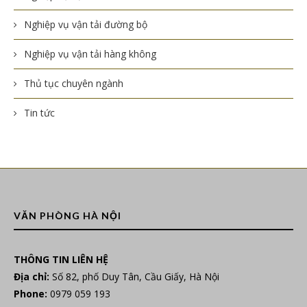
Nghiệp vụ vận tải đường bộ
Nghiệp vụ vận tải hàng không
Thủ tục chuyên ngành
Tin tức
VĂN PHÒNG HÀ NỘI
THÔNG TIN LIÊN HỆ
Địa chỉ:
Số 82, phố Duy Tân, Cầu Giấy, Hà Nội
Phone:
0979 059 193