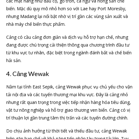
các mặt hàng như dầu cọ, gỗ tròn, cá ngừ và nông sản chế
biến. Mặc dù quy mô nhỏ hơn so với Lae hay Port Moresby,
nhưng Madang lại nổi bật nhờ vị trí gần các vùng sản xuất và
nhà máy chế biến thực phẩm.
Cảng có cầu cảng đơn giản và dịch vụ hỗ trợ hạn chế, nhưng
đang được chú trọng cải thiện thông qua chương trình đầu tư
từ khu vực tư nhân, đặc biệt trong ngành đánh bắt và chế biến
hải sản.
4. Cảng Wewak
Nằm tại tỉnh East Sepik, cảng Wewak phục vụ chủ yếu cho vận
tải nội địa và các tuyến thương mại khu vực. Đây là cảng nhỏ
nhưng rất quan trọng trong việc tiếp nhận hàng hóa tiêu dùng,
vật tư nông nghiệp và hỗ trợ giao thương ven biển. Cảng có vị
trí thuận lợi gần trung tâm thị trấn và các tuyến đường chính.
Do chịu ảnh hưởng từ thời tiết và thiếu đầu tư, cảng Wewak
hiện gặp hạn chế về khả năng tiếp nhận tàu trọng tải lớn. Tuy