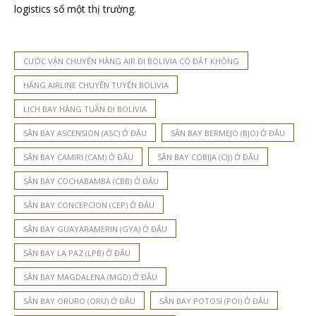
logistics số một thị trường.
CƯỚC VẬN CHUYỂN HÀNG AIR ĐI BOLIVIA CÓ ĐẮT KHÔNG
HÃNG AIRLINE CHUYÊN TUYẾN BOLIVIA
LỊCH BAY HÀNG TUẦN ĐI BOLIVIA
SÂN BAY ASCENSION (ASC) Ở ĐÂU
SÂN BAY BERMEJO (BJO) Ở ĐÂU
SÂN BAY CAMIRI (CAM) Ở ĐÂU
SÂN BAY COBIJA (CIJ) Ở ĐÂU
SÂN BAY COCHABAMBA (CBB) Ở ĐÂU
SÂN BAY CONCEPCION (CEP) Ở ĐÂU
SÂN BAY GUAYARAMERIN (GYA) Ở ĐÂU
SÂN BAY LA PAZ (LPB) Ở ĐÂU
SÂN BAY MAGDALENA (MGD) Ở ĐÂU
SÂN BAY ORURO (ORU) Ở ĐÂU
SÂN BAY POTOSI (POI) Ở ĐÂU