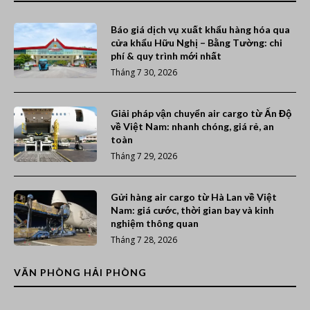
Báo giá dịch vụ xuất khẩu hàng hóa qua
cửa khẩu Hữu Nghị – Bằng Tường: chi
phí & quy trình mới nhất
Tháng 7 30, 2026
Giải pháp vận chuyển air cargo từ Ấn Độ
về Việt Nam: nhanh chóng, giá rẻ, an
toàn
Tháng 7 29, 2026
Gửi hàng air cargo từ Hà Lan về Việt
Nam: giá cước, thời gian bay và kinh
nghiệm thông quan
Tháng 7 28, 2026
VĂN PHÒNG HẢI PHÒNG