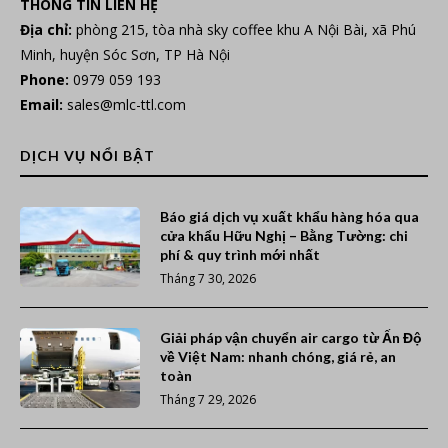
THÔNG TIN LIÊN HỆ
Địa chỉ:
phòng 215, tòa nhà sky coffee khu A Nội Bài, xã Phú
Minh, huyện Sóc Sơn, TP Hà Nội
Phone:
0979 059 193
Email:
sales@mlc-ttl.com
DỊCH VỤ NỔI BẬT
Báo giá dịch vụ xuất khẩu hàng hóa qua
cửa khẩu Hữu Nghị – Bằng Tường: chi
phí & quy trình mới nhất
Tháng 7 30, 2026
Giải pháp vận chuyển air cargo từ Ấn Độ
về Việt Nam: nhanh chóng, giá rẻ, an
toàn
Tháng 7 29, 2026