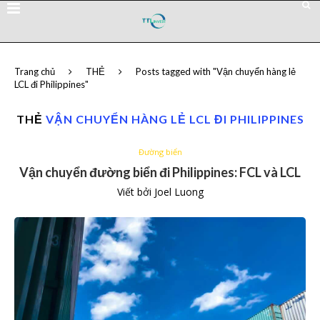
Trang chủ
THẺ
Posts tagged with "Vận chuyển hàng lẻ
LCL đi Philippines"
THẺ
VẬN CHUYỂN HÀNG LẺ LCL ĐI PHILIPPINES
Đường biển
Vận chuyển đường biển đi Philippines: FCL và LCL
Viết bởi
Joel Luong