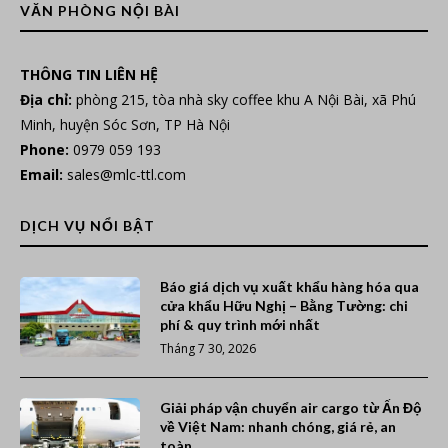
VĂN PHÒNG NỘI BÀI
THÔNG TIN LIÊN HỆ
Địa chỉ:
phòng 215, tòa nhà sky coffee khu A Nội Bài, xã Phú
Minh, huyện Sóc Sơn, TP Hà Nội
Phone:
0979 059 193
Email:
sales@mlc-ttl.com
DỊCH VỤ NỔI BẬT
Báo giá dịch vụ xuất khẩu hàng hóa qua
cửa khẩu Hữu Nghị – Bằng Tường: chi
phí & quy trình mới nhất
Tháng 7 30, 2026
Giải pháp vận chuyển air cargo từ Ấn Độ
về Việt Nam: nhanh chóng, giá rẻ, an
toàn