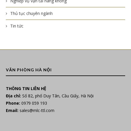
Nghiệp vụ vận tải hàng không
Thủ tục chuyên ngành
Tin tức
VĂN PHÒNG HÀ NỘI
THÔNG TIN LIÊN HỆ
Địa chỉ:
Số 82, phố Duy Tân, Cầu Giấy, Hà Nội
Phone:
0979 059 193
Email:
sales@mlc-ttl.com