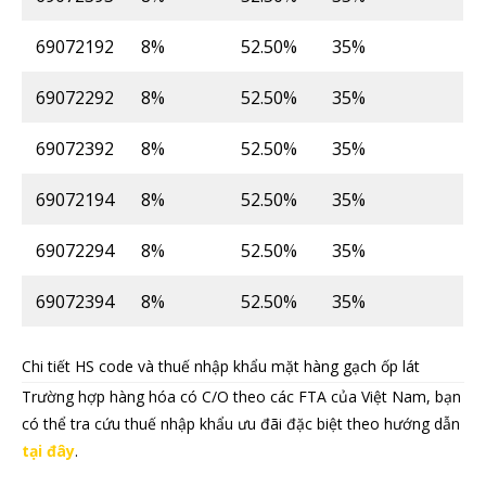
69072192
8%
52.50%
35%
69072292
8%
52.50%
35%
69072392
8%
52.50%
35%
69072194
8%
52.50%
35%
69072294
8%
52.50%
35%
69072394
8%
52.50%
35%
Chi tiết HS code và thuế nhập khẩu mặt hàng gạch ốp lát
Trường hợp hàng hóa có C/O theo các FTA của Việt Nam, bạn
có thể tra cứu thuế nhập khẩu ưu đãi đặc biệt theo hướng dẫn
tại đây
.