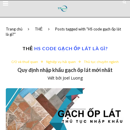
Trang chủ
THẺ
Posts tagged with "HS code gạch ốp lát
là gì?"
THẺ
HS CODE GẠCH ỐP LÁT LÀ GÌ?
C/O và thuế quan
Nghiệp vụ hải quan
Thủ tục chuyên ngành
Quy định nhập khẩu gạch ốp lát mới nhất
Viết bởi
Joel Luong