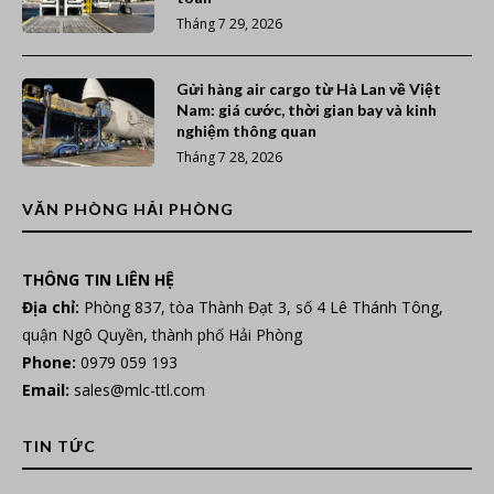
Tháng 7 29, 2026
Gửi hàng air cargo từ Hà Lan về Việt
Nam: giá cước, thời gian bay và kinh
nghiệm thông quan
Tháng 7 28, 2026
VĂN PHÒNG HẢI PHÒNG
THÔNG TIN LIÊN HỆ
Địa chỉ:
Phòng 837, tòa Thành Đạt 3, số 4 Lê Thánh Tông,
quận Ngô Quyền, thành phố Hải Phòng
Phone:
0979 059 193
Email:
sales@mlc-ttl.com
TIN TỨC