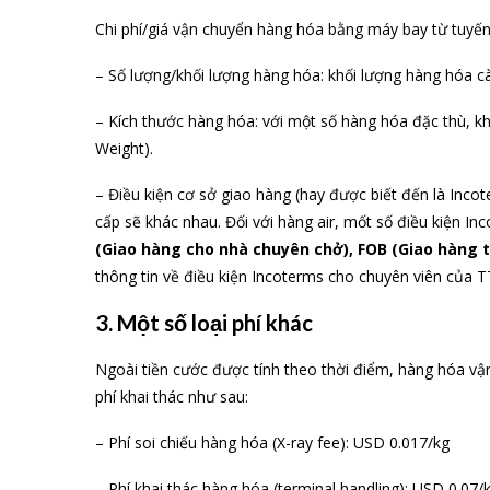
Chi phí/giá vận chuyển hàng hóa bằng máy bay từ tuyến
– Số lượng/khối lượng hàng hóa: khối lượng hàng hóa c
– Kích thước hàng hóa: với một số hàng hóa đặc thù, kh
Weight).
– Điều kiện cơ sở giao hàng (hay được biết đến là Inco
cấp sẽ khác nhau. Đối với hàng air, mốt số điều kiện I
(Giao hàng cho nhà chuyên chở), FOB (Giao hàng 
thông tin về điều kiện Incoterms cho chuyên viên của T
3. Một số loại phí khác
Ngoài tiền cước được tính theo thời điểm, hàng hóa v
phí khai thác như sau:
– Phí soi chiếu hàng hóa (X-ray fee): USD 0.017/kg
– Phí khai thác hàng hóa (terminal handling): USD 0.07/