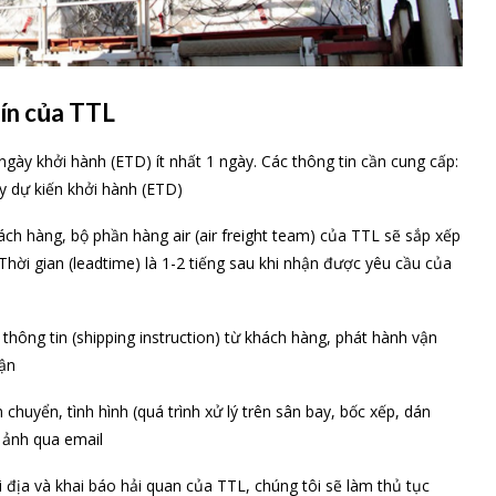
kín của TTL
gày khởi hành (ETD) ít nhất 1 ngày. Các thông tin cần cung cấp:
ày dự kiến khởi hành (ETD)
ch hàng, bộ phần hàng air (air freight team) của TTL sẽ sắp xếp
 Thời gian (leadtime) là 1-2 tiếng sau khi nhận được yêu cầu của
hông tin (shipping instruction) từ khách hàng, phát hành vận
hận
huyển, tình hình (quá trình xử lý trên sân bay, bốc xếp, dán
 ảnh qua email
 địa và khai báo hải quan của TTL, chúng tôi sẽ làm thủ tục