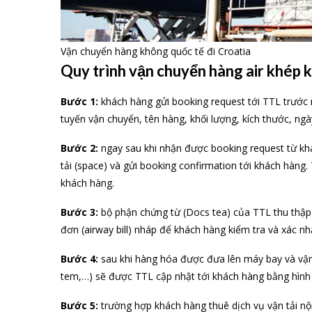
Vận chuyển hàng không quốc tế đi Croatia
Quy trình vận chuyển hàng air khép 
Bước 1:
khách hàng gửi booking request tới TTL trước n
tuyến vận chuyển, tên hàng, khối lượng, kích thước, ng
Bước 2:
ngay sau khi nhận được booking request từ khá
tải (space) và gửi booking confirmation tới khách hàng.
khách hàng.
Bước 3:
bộ phận chứng từ (Docs tea) của TTL thu thập t
đơn (airway bill) nháp để khách hàng kiểm tra và xác n
Bước 4:
sau khi hàng hóa được đưa lên máy bay và vận c
tem,…) sẽ được TTL cập nhật tới khách hàng bằng hình
Bước 5:
trường hợp khách hàng thuê dịch vụ vận tải nội