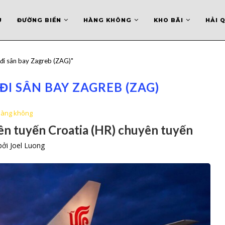
U
ĐƯỜNG BIỂN
HÀNG KHÔNG
KHO BÃI
HẢI 
 đi sân bay Zagreb (ZAG)"
ĐI SÂN BAY ZAGREB (ZAG)
àng không
n tuyến Croatia (HR) chuyên tuyến
 bởi
Joel Luong