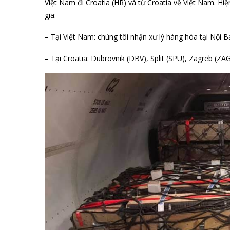
Việt Nam đi Croatia (HR) và từ Croatia về Việt Nam. Hiện
gia:
– Tại Việt Nam: chúng tôi nhận xư lý hàng hóa tại Nội
– Tại Croatia: Dubrovnik (DBV), Split (SPU), Zagreb (ZAG