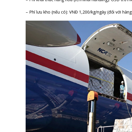
– Phí lưu kho (nếu có): VNĐ 1,200/kg/ngày (đối với hàn