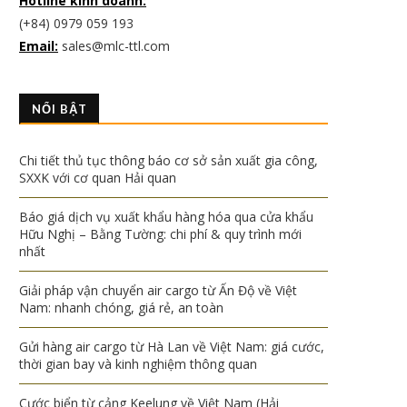
Hotline kinh doanh:
(+84) 0979 059 193
Email:
sales@mlc-ttl.com
NỔI BẬT
Chi tiết thủ tục thông báo cơ sở sản xuất gia công,
SXXK với cơ quan Hải quan
Báo giá dịch vụ xuất khẩu hàng hóa qua cửa khẩu
Hữu Nghị – Bằng Tường: chi phí & quy trình mới
nhất
Giải pháp vận chuyển air cargo từ Ấn Độ về Việt
Nam: nhanh chóng, giá rẻ, an toàn
Gửi hàng air cargo từ Hà Lan về Việt Nam: giá cước,
thời gian bay và kinh nghiệm thông quan
Cước biển từ cảng Keelung về Việt Nam (Hải