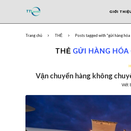
GIỚI THIỆ
Trang chủ
THẺ
Posts tagged with "gửi hàng hóa
THẺ
GỬI HÀNG HÓA 
H
Vận chuyển hàng không chuyê
Viết