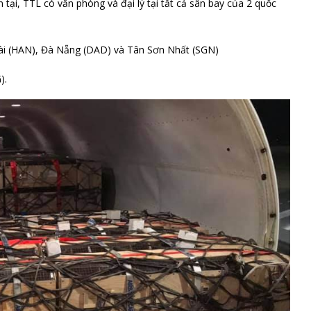
 tại, TTL có văn phòng và đại lý tại tất cả sân bay của 2 quốc
 Bài (HAN), Đà Nẵng (DAD) và Tân Sơn Nhất (SGN)
).