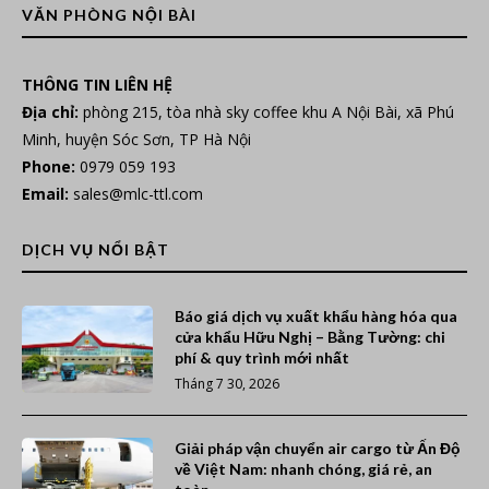
VĂN PHÒNG NỘI BÀI
THÔNG TIN LIÊN HỆ
Địa chỉ:
phòng 215, tòa nhà sky coffee khu A Nội Bài, xã Phú
Minh, huyện Sóc Sơn, TP Hà Nội
Phone:
0979 059 193
Email:
sales@mlc-ttl.com
DỊCH VỤ NỔI BẬT
Báo giá dịch vụ xuất khẩu hàng hóa qua
cửa khẩu Hữu Nghị – Bằng Tường: chi
phí & quy trình mới nhất
Tháng 7 30, 2026
Giải pháp vận chuyển air cargo từ Ấn Độ
về Việt Nam: nhanh chóng, giá rẻ, an