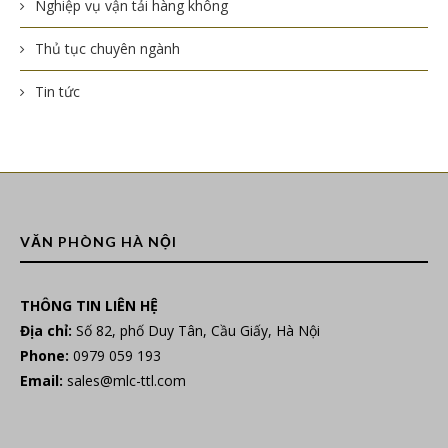
Nghiệp vụ vận tải hàng không
Thủ tục chuyên ngành
Tin tức
VĂN PHÒNG HÀ NỘI
THÔNG TIN LIÊN HỆ
Địa chỉ:
Số 82, phố Duy Tân, Cầu Giấy, Hà Nội
Phone:
0979 059 193
Email:
sales@mlc-ttl.com