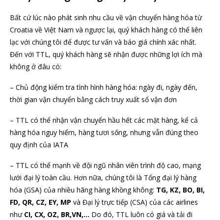
Bất cứ lúc nào phát sinh nhu cầu về vận chuyển hàng hóa từ
Croatia về Việt Nam và ngược lại, quý khách hàng có thể liên
lạc với chúng tôi để được tư vấn và báo giá chính xác nhất.
Đến với TTL, quý khách hàng sẽ nhận được những lợi ích mà
không ở đâu có:
– Chủ động kiểm tra tình hình hàng hóa: ngày đi, ngày đến,
thời gian vận chuyển bằng cách truy xuất số vận đơn
– TTL có thể nhận vận chuyển hầu hết các mặt hàng, kể cả
hàng hóa nguy hiểm, hàng tươi sống, nhưng vẫn đúng theo
quy định của IATA
– TTL có thể mạnh về đội ngũ nhân viên trình độ cao, mạng
lưới đại lý toàn cầu. Hơn nữa, chúng tôi là Tổng đại lý hàng
hóa (GSA) của nhiều hãng hàng khồng không:
TG, KZ, BO, BI,
FD, QR, CZ, EY, MP
và Đại lý trực tiếp (CSA) của các airlines
như
CI, CX, OZ, BR,VN,…
Do đó, TTL luôn có giá và tải đi