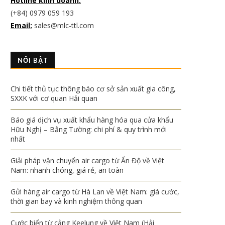
Hotline kinh doanh:
(+84) 0979 059 193
Email:
sales@mlc-ttl.com
NỔI BẬT
Chi tiết thủ tục thông báo cơ sở sản xuất gia công,
SXXK với cơ quan Hải quan
Báo giá dịch vụ xuất khẩu hàng hóa qua cửa khẩu
Hữu Nghị – Bằng Tường: chi phí & quy trình mới
nhất
Giải pháp vận chuyển air cargo từ Ấn Độ về Việt
Nam: nhanh chóng, giá rẻ, an toàn
Gửi hàng air cargo từ Hà Lan về Việt Nam: giá cước,
thời gian bay và kinh nghiệm thông quan
Cước biển từ cảng Keelung về Việt Nam (Hải