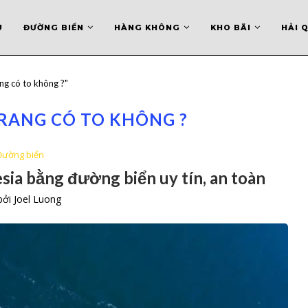
U
ĐƯỜNG BIỂN
HÀNG KHÔNG
KHO BÃI
HẢI 
ng có to không ?"
RANG CÓ TO KHÔNG ?
Đường biển
sia bằng đường biển uy tín, an toàn
 bởi
Joel Luong