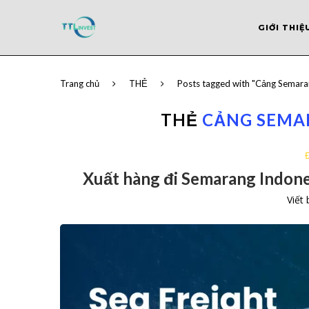
GIỚI THIỆ
Trang chủ
THẺ
Posts tagged with "Cảng Semara
THẺ
CẢNG SEMA
Xuất hàng đi Semarang Indone
Viết