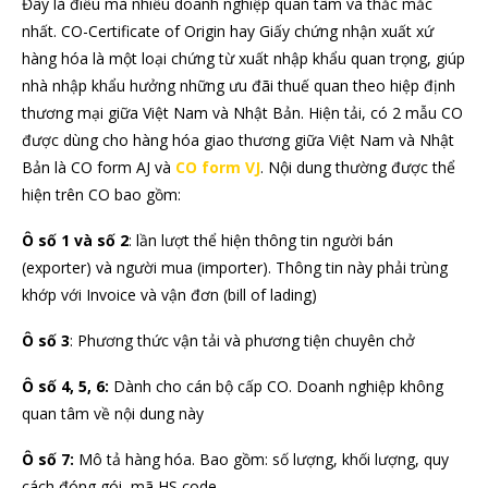
Đây là điều mà nhiều doanh nghiệp quan tâm và thắc mắc
nhất. CO-Certificate of Origin hay Giấy chứng nhận xuất xứ
hàng hóa là một loại chứng từ xuất nhập khẩu quan trọng, giúp
nhà nhập khẩu hưởng những ưu đãi thuế quan theo hiệp định
thương mại giữa Việt Nam và Nhật Bản. Hiện tải, có 2 mẫu CO
được dùng cho hàng hóa giao thương giữa Việt Nam và Nhật
Bản là CO form AJ và
CO form VJ
. Nội dung thường được thể
hiện trên CO bao gồm:
Ô số 1 và số 2
: lần lượt thể hiện thông tin người bán
(exporter) và người mua (importer). Thông tin này phải trùng
khớp với Invoice và vận đơn (bill of lading)
Ô số 3
: Phương thức vận tải và phương tiện chuyên chở
Ô số 4, 5, 6:
Dành cho cán bộ cấp CO. Doanh nghiệp không
quan tâm về nội dung này
Ô số 7:
Mô tả hàng hóa. Bao gồm: số lượng, khối lượng, quy
cách đóng gói, mã HS code