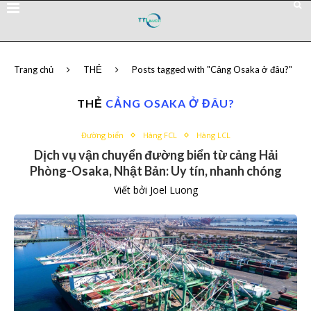
Trang chủ
THẺ
Posts tagged with "Cảng Osaka ở đâu?"
THẺ
CẢNG OSAKA Ở ĐÂU?
Đường biển
Hàng FCL
Hàng LCL
Dịch vụ vận chuyển đường biển từ cảng Hải
Phòng-Osaka, Nhật Bản: Uy tín, nhanh chóng
Viết bởi
Joel Luong