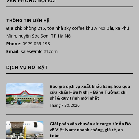
VĂN PHÒNG NỘI BÀI
THÔNG TIN LIÊN HỆ
Địa chỉ:
phòng 215, tòa nhà sky coffee khu A Nội Bài, xã Phú
Minh, huyện Sóc Sơn, TP Hà Nội
Phone:
0979 059 193
Email:
sales@mlc-ttl.com
DỊCH VỤ NỔI BẬT
Báo giá dịch vụ xuất khẩu hàng hóa qua
cửa khẩu Hữu Nghị – Bằng Tường: chi
phí & quy trình mới nhất
Tháng 7 30, 2026
Giải pháp vận chuyển air cargo từ Ấn Độ
về Việt Nam: nhanh chóng, giá rẻ, an
toàn