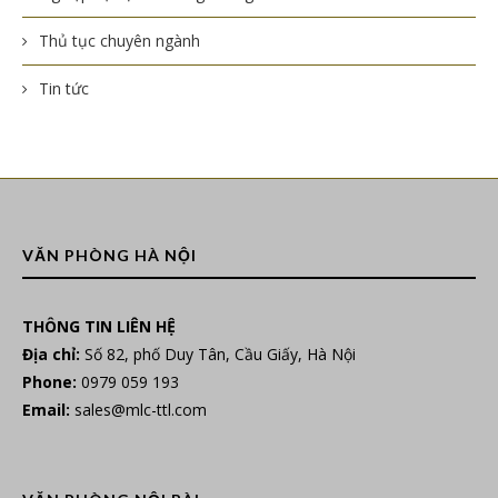
Thủ tục chuyên ngành
Tin tức
VĂN PHÒNG HÀ NỘI
THÔNG TIN LIÊN HỆ
Địa chỉ:
Số 82, phố Duy Tân, Cầu Giấy, Hà Nội
Phone:
0979 059 193
Email:
sales@mlc-ttl.com