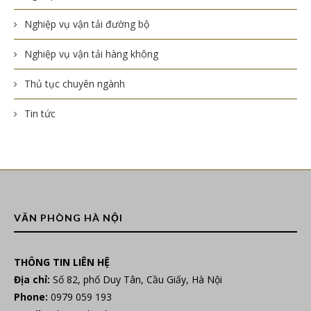
Nghiệp vụ vận tải đường bộ
Nghiệp vụ vận tải hàng không
Thủ tục chuyên ngành
Tin tức
VĂN PHÒNG HÀ NỘI
THÔNG TIN LIÊN HỆ
Địa chỉ:
Số 82, phố Duy Tân, Cầu Giấy, Hà Nội
Phone:
0979 059 193