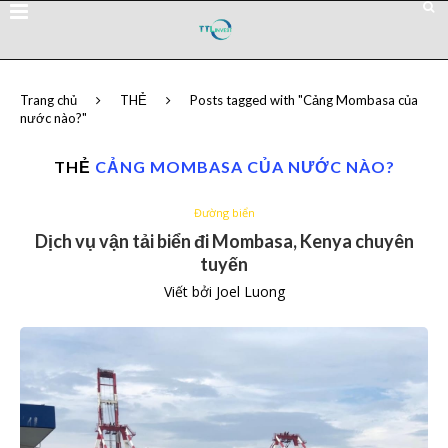
Trang chủ
THẺ
Posts tagged with "Cảng Mombasa của
nước nào?"
THẺ
CẢNG MOMBASA CỦA NƯỚC NÀO?
Đường biển
Dịch vụ vận tải biển đi Mombasa, Kenya chuyên
tuyến
Viết bởi
Joel Luong