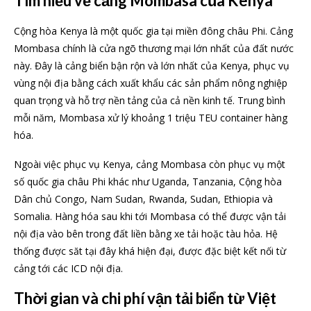
Tìm hiểu về cảng Mombasa của Kenya
Cộng hòa Kenya là một quốc gia tại miền đông châu Phi. Cảng
Mombasa chính là cửa ngõ thương mại lớn nhất của đất nước
này. Đây là cảng biển bận rộn và lớn nhất của Kenya, phục vụ
vùng nội địa bằng cách xuất khẩu các sản phẩm nông nghiệp
quan trọng và hỗ trợ nền tảng của cả nền kinh tế. Trung bình
mỗi năm, Mombasa xử lý khoảng 1 triệu TEU container hàng
hóa.
Ngoài việc phục vụ Kenya, cảng Mombasa còn phục vụ một
số quốc gia châu Phi khác như Uganda, Tanzania, Cộng hòa
Dân chủ Congo, Nam Sudan, Rwanda, Sudan, Ethiopia và
Somalia. Hàng hóa sau khi tới Mombasa có thể được vận tải
nội địa vào bên trong đất liền bằng xe tải hoặc tàu hỏa. Hệ
thống được săt tại đây khá hiện đại, được đặc biệt kết nối từ
cảng tới các ICD nội địa.
Thời gian và chi phí vận tải biển từ Việt