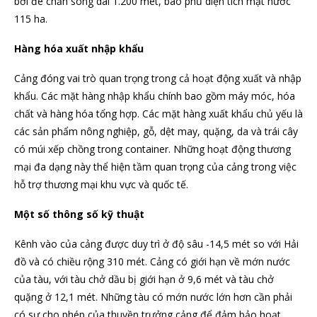
bởi đê chắn sóng dài 1.200 mét, bao phủ diện tích mặt nước
115 ha.
Hàng hóa xuất nhập khẩu
Cảng đóng vai trò quan trọng trong cả hoạt động xuất và nhập
khẩu. Các mặt hàng nhập khẩu chính bao gồm máy móc, hóa
chất và hàng hóa tổng hợp. Các mặt hàng xuất khẩu chủ yếu là
các sản phẩm nông nghiệp, gỗ, dệt may, quặng, da và trái cây
có múi xếp chồng trong container. Những hoạt động thương
mại đa dạng này thể hiện tầm quan trọng của cảng trong việc
hỗ trợ thương mại khu vực và quốc tế.
Một số thông số kỹ thuật
Kênh vào của cảng được duy trì ở độ sâu -14,5 mét so với Hải
đồ và có chiều rộng 310 mét. Cảng có giới hạn về mớn nước
của tàu, với tàu chở dầu bị giới hạn ở 9,6 mét và tàu chở
quặng ở 12,1 mét. Những tàu có mớn nước lớn hơn cần phải
có sự cho phép của thuyền trưởng cảng để đảm bảo hoạt