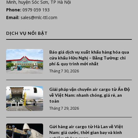
Minh, huyện Sóc Sơn, TP Hà Nội
Phone:
0979 059 193
Email:
sales@mlc-ttl.com
DỊCH VỤ NỔI BẬT
Báo giá dịch vụ xuất khẩu hàng hóa qua
cửa khẩu Hữu Nghị – Bằng Tường: chi
phí & quy trình mới nhất
Tháng 7 30, 2026
Giải pháp vận chuyển air cargo từ Ấn Độ
về Việt Nam: nhanh chóng, giá rẻ, an
toàn
Tháng 7 29, 2026
Gửi hàng air cargo từ Hà Lan về Việt
Nam: giá cước, thời gian bay và kinh