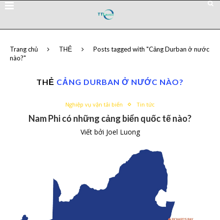
Trang chủ
THẺ
Posts tagged with "Cảng Durban ở nước
nào?"
THẺ
CẢNG DURBAN Ở NƯỚC NÀO?
Nghiệp vụ vận tải biển
Tin tức
Nam Phi có những cảng biển quốc tế nào?
Viết bởi
Joel Luong