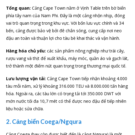
Tổng quan:
Cảng Cape Town nằm ở Vịnh Table trên bờ biển
phía tây nam của Nam Phi. Đây là một cảng nhộn nhịp, đóng
vai trò quan trọng trong khu vực. Với bốn lưu vực chính và 34
bến, cảng được bảo vệ bởi đê chắn sóng, cung cấp nơi neo
đậu an toàn và thuận lợi cho tàu bè khai thác và vận hành.
Hàng hóa chủ yếu:
các sản phẩm nông nghiệp như trái cây,
rượu vang và thịt để xuất khẩu, máy móc, quần áo và gạch lát,
trở thành một điểm nút quan trọng trong thương mại quốc tế.
Lưu lượng vận tải:
Cảng Cape Town tiếp nhận khoảng 4.000
tàu mỗi năm, xử lý khoảng 316.000 TEU và 8.000.000 tấn hàng
hóa. Ngoài ra, các tàu lớn có trọng tải tới 350.000 DWT với
mớn nước tối đa 10,7 mét có thể được neo đậu để tiếp nhiên
liệu hoặc sửa chữa.
2. Cảng biển Coega/Ngqura
Cảng Coega (hay còn được biết đến là cảng Ngqura) là một