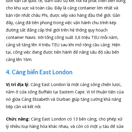
lưới vận tải quốc tế, đảm bảo sự kết nối và phát triển bền vững
cho khu vực và toàn cầu. Đây là cảng container lớn nhất và
bận rộn nhất châu Phi, được xếp vào hàng đầu thế giới. Gần
đây, cảng đã tiên phong trong việc vận hành chu trình kép
đường sắt đẳng cấp thế giới trên hệ thống quy hoạch
container Navis. Với tổng công suất 3,6 triệu TEU mỗi năm,
cảng sẽ tăng lên 4 triệu TEU sau khi mở rộng cầu cảng. Hiện
tại, công việc đang được tiến hành để nâng sâu độ sâu bến
cảng lên 16m.
4. Cảng biển East London
Vị trí địa lý:
Cảng East London là một cảng sông chiến lược,
nằm ở cửa sông Buffalo tại Eastern Cape. Vị trí thuận tiện của
nó giữa Cảng Elizabeth và Durban giúp tăng cường khả năng
tiếp cần và kết nối.
Chức năng:
Cảng East London có 13 bến cảng, cho phép xử
lý nhiều loại hàng hóa khác nhau, và còn có một ụ tàu để sửa