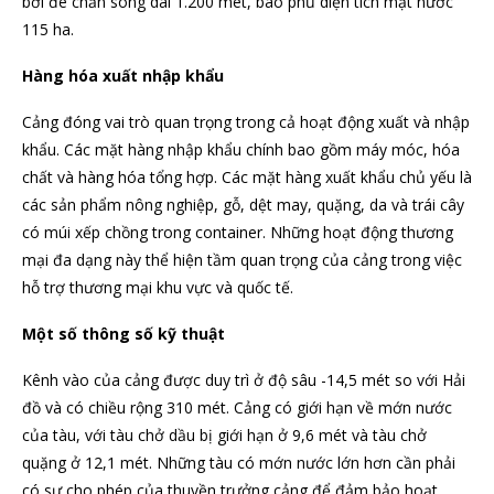
bởi đê chắn sóng dài 1.200 mét, bao phủ diện tích mặt nước
115 ha.
Hàng hóa xuất nhập khẩu
Cảng đóng vai trò quan trọng trong cả hoạt động xuất và nhập
khẩu. Các mặt hàng nhập khẩu chính bao gồm máy móc, hóa
chất và hàng hóa tổng hợp. Các mặt hàng xuất khẩu chủ yếu là
các sản phẩm nông nghiệp, gỗ, dệt may, quặng, da và trái cây
có múi xếp chồng trong container. Những hoạt động thương
mại đa dạng này thể hiện tầm quan trọng của cảng trong việc
hỗ trợ thương mại khu vực và quốc tế.
Một số thông số kỹ thuật
Kênh vào của cảng được duy trì ở độ sâu -14,5 mét so với Hải
đồ và có chiều rộng 310 mét. Cảng có giới hạn về mớn nước
của tàu, với tàu chở dầu bị giới hạn ở 9,6 mét và tàu chở
quặng ở 12,1 mét. Những tàu có mớn nước lớn hơn cần phải
có sự cho phép của thuyền trưởng cảng để đảm bảo hoạt