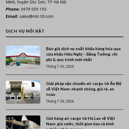
Minh, huyện Sóc Sơn, TP Hà Nội
Phone:
0979 059 193
Email:
sales@mlc-ttl.com
DỊCH VỤ NỔI BẬT
Báo giá dịch vụ xuất khẩu hàng hóa qua
cửa khẩu Hữu Nghị – Bằng Tường: chi
phí & quy trình mới nhất
Tháng 7 30, 2026
Giải pháp vận chuyển air cargo từ Ấn Độ
về Việt Nam: nhanh chóng, giá rẻ, an
toàn
Tháng 7 29, 2026
Gửi hàng air cargo từ Hà Lan về Việt
Nam: giá cước, thời gian bay và kinh