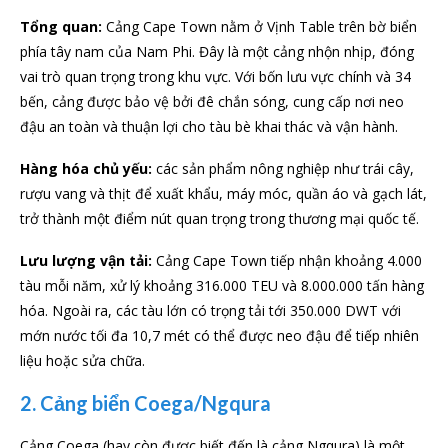
Tổng quan:
Cảng Cape Town nằm ở Vịnh Table trên bờ biển
phía tây nam của Nam Phi. Đây là một cảng nhộn nhịp, đóng
vai trò quan trọng trong khu vực. Với bốn lưu vực chính và 34
bến, cảng được bảo vệ bởi đê chắn sóng, cung cấp nơi neo
đậu an toàn và thuận lợi cho tàu bè khai thác và vận hành.
Hàng hóa chủ yếu:
các sản phẩm nông nghiệp như trái cây,
rượu vang và thịt để xuất khẩu, máy móc, quần áo và gạch lát,
trở thành một điểm nút quan trọng trong thương mại quốc tế.
Lưu lượng vận tải:
Cảng Cape Town tiếp nhận khoảng 4.000
tàu mỗi năm, xử lý khoảng 316.000 TEU và 8.000.000 tấn hàng
hóa. Ngoài ra, các tàu lớn có trọng tải tới 350.000 DWT với
mớn nước tối đa 10,7 mét có thể được neo đậu để tiếp nhiên
liệu hoặc sửa chữa.
2. Cảng biển Coega/Ngqura
Cảng Coega (hay còn được biết đến là cảng Ngqura) là một