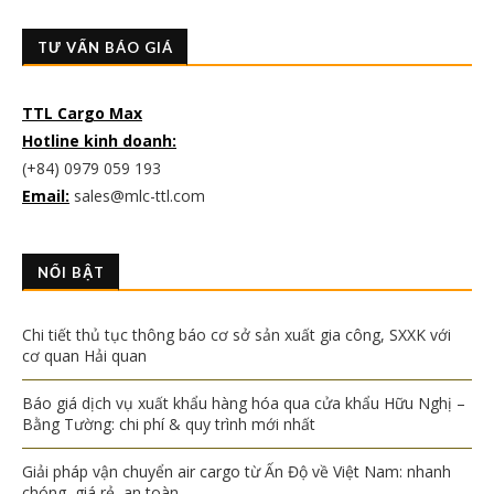
TƯ VẤN BÁO GIÁ
TTL Cargo Max
Hotline kinh doanh:
(+84) 0979 059 193
Email:
sales@mlc-ttl.com
NỔI BẬT
Chi tiết thủ tục thông báo cơ sở sản xuất gia công, SXXK với
cơ quan Hải quan
Báo giá dịch vụ xuất khẩu hàng hóa qua cửa khẩu Hữu Nghị –
Bằng Tường: chi phí & quy trình mới nhất
Giải pháp vận chuyển air cargo từ Ấn Độ về Việt Nam: nhanh
chóng, giá rẻ, an toàn