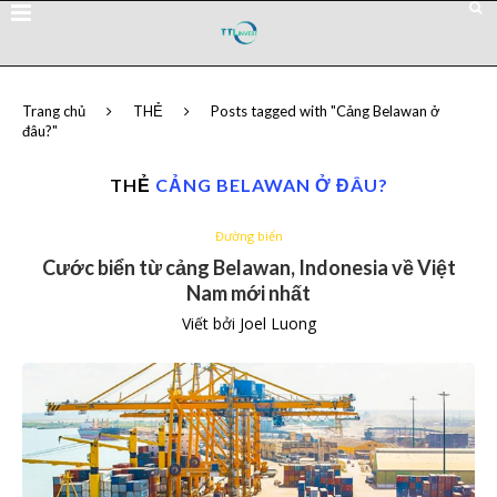
Trang chủ
THẺ
Posts tagged with "Cảng Belawan ở
đâu?"
THẺ
CẢNG BELAWAN Ở ĐÂU?
Đường biển
Cước biển từ cảng Belawan, Indonesia về Việt
Nam mới nhất
Viết bởi
Joel Luong